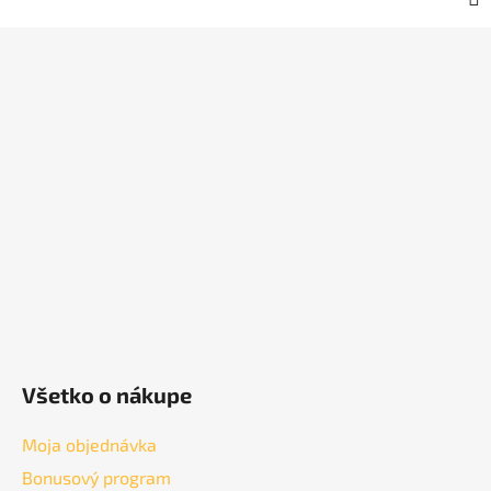
Z
á
p
ä
t
i
e
Všetko o nákupe
Moja objednávka
Bonusový program