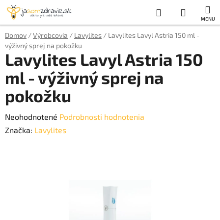
Prejsť
Hľadať
NÁKUP
na
obsah
KOŠÍK
Domov
/
Výrobcovia
/
Lavylites
/
Lavylites Lavyl Astria 150 ml -
výživný sprej na pokožku
Lavylites Lavyl Astria 150
ml - výživný sprej na
pokožku
Priemerné
Neohodnotené
Podrobnosti hodnotenia
hodnotenie
Značka:
Lavylites
produktu
je
0,0
z
5
hviezdičiek.