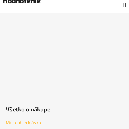
Hodnotenie
Z
á
p
ä
t
i
e
Všetko o nákupe
Moja objednávka