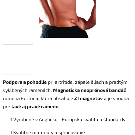
Podpora a pohodlie
pri artritíde, zápale šliach a predtým
vykĺbených ramenách.
Magnetická neoprénová bandáž
ramena Fortuna, ktorá obsahuje
21 magnetov
a je vhodná
pre
ľavé aj pravé rameno.
Vyrobené v Anglicku - Európska kvalita a štandardy
Kvalitné materiály a spracovanie