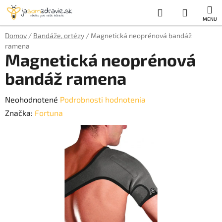
Prejsť
Hľadať
NÁKUP
na
obsah
KOŠÍK
Domov
/
Bandáže, ortézy
/
Magnetická neoprénová bandáž
ramena
Magnetická neoprénová
bandáž ramena
Priemerné
Neohodnotené
Podrobnosti hodnotenia
hodnotenie
Značka:
Fortuna
produktu
je
0,0
z
5
hviezdičiek.