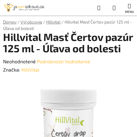
Prejsť
Hľadať
NÁKUP
na
obsah
KOŠÍK
Domov
/
Výrobcovia
/
Hillvital
/
Hillvital Masť Čertov pazúr 125 ml -
Úľava od bolesti
Hillvital Masť Čertov pazúr
125 ml - Úľava od bolesti
Priemerné
Neohodnotené
Podrobnosti hodnotenia
hodnotenie
Značka:
HillVital
produktu
je
0,0
z
5
hviezdičiek.