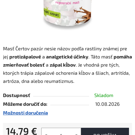
Masť Čertov pazúr nesie názov podľa rastliny známej pre
jej
protizápalové
a
analgetické účinky
. Táto masť
pomáha
zmierňovať bolesť
a
zápal kĺbov
. Je vhodná pre tých,
ktorých trápia zápalové ochorenia kĺbov a šliach, artritída,
artróza, dna alebo reumatizmus.
Dostupnosť
Skladom
Môžeme doručiť do:
10.08.2026
Možnosti doručenia
14,79 €