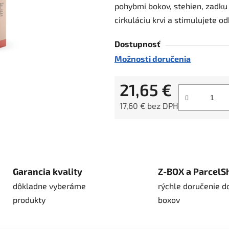
pohybmi bokov, stehien, zadku
hviezdičiek.
cirkuláciu krvi a stimulujete 
Dostupnosť
Možnosti doručenia
21,65 €
17,60 € bez DPH
Jednotková cena:
Garancia kvality
Z-BOX a ParcelS
dôkladne vyberáme
rýchle doručenie d
produkty
boxov