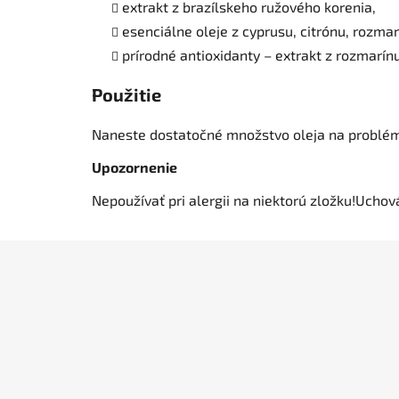
extrakt z brazílskeho ružového korenia,
esenciálne oleje z cyprusu, citrónu, rozmar
prírodné antioxidanty – extrakt z rozmarínu,
Použitie
Naneste dostatočné množstvo oleja na problémo
Upozornenie
Nepoužívať pri alergii na niektorú zložku!Uchov
Z
á
p
ä
t
i