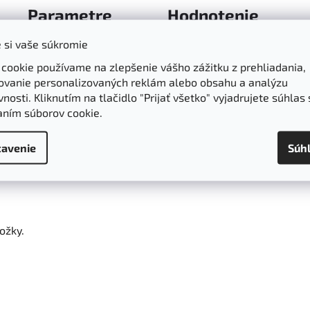
Parametre
Hodnotenie
 si vaše súkromie
 ml
 cookie používame na zlepšenie vášho zážitku z prehliadania,
ovanie personalizovaných reklám alebo obsahu a analýzu
ulitídy a viditeľné vyhladenie pomarančovej kože.
Rýchlo sa vst
nosti. Kliknutím na tlačidlo "Prijať všetko" vyjadrujete súhlas 
aním súborov cookie.
avenie
Súh
ožky.