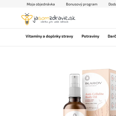
Prejsť
Moja objednávka
Bonusový program
Doda
na
obsah
Vitamíny a doplnky stravy
Potraviny
Darč