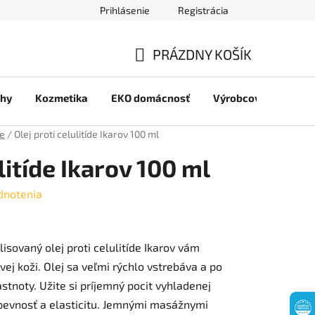
Prihlásenie
Registrácia
jov
PRÁZDNY KOŠÍK
NÁKUPNÝ
chy
Kozmetika
EKO domácnosť
Výrobcovia
Pre 
KOŠÍK
je
/
Olej proti celulitíde Ikarov 100 ml
ulitíde Ikarov 100 ml
dnotenia
isovaný olej proti celulitíde Ikarov vám
ej koži. Olej sa veľmi rýchlo vstrebáva a po
stnoty. Užite si príjemný pocit vyhladenej
 pevnosť a elasticitu. Jemnými masážnymi