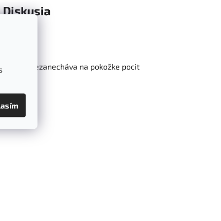
Diskusia
rebáva a nezanecháva na pokožke pocit
s
lasím