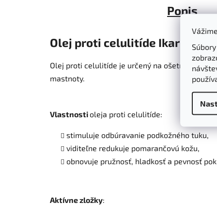
Popis
Vážime
Olej proti celulitíde Ikarov 100
Súbory
zobraz
Olej proti celulitíde je určený na ošetrenie cel
návštev
mastnoty.
použív
Nast
Vlastnosti
oleja proti celulitíde:
stimuluje odbúravanie podkožného tuku,
viditeľne redukuje pomarančovú kožu,
obnovuje pružnosť, hladkosť a pevnosť pok
Aktívne zložky
: