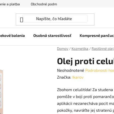
nie a platba
Obchodné podmienky
Ochrana osobných úda
ekové balenia
Osobná starostlivosť
Kompresné panču
Domov
/
Kozmetika
/
Rastlinné ole
Olej proti cel
Priemerné
Neohodnotené
Podrobnosti ho
hodnotenie
Značka:
Ikarov
produktu
Zbohom celulitída! Za studena l
je
pomôže v boji proti pomarančov
0,0
aplikácii nezanecháva pocit ma
z
pokožky, navráťte jej stratenú
5