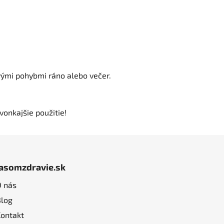
vými pohybmi ráno alebo večer.
vonkajšie použitie!
jasomzdravie.sk
O nás
Blog
Kontakt