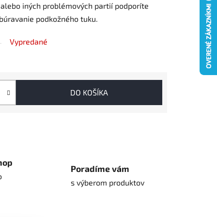
 alebo iných problémových partií podporíte
odbúravanie podkožného tuku.
Vypredané
DO KOŠÍKA
hop
Poradíme vám
o
s výberom produktov