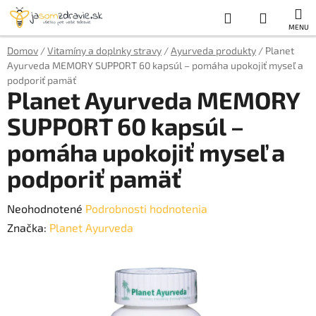
Prejsť
Hľadať
NÁKUP
na
obsah
KOŠÍK
Domov
/
Vitamíny a doplnky stravy
/
Ayurveda produkty
/
Planet
Ayurveda MEMORY SUPPORT 60 kapsúl – pomáha upokojiť myseľ a
podporiť pamäť
Planet Ayurveda MEMORY
SUPPORT 60 kapsúl –
pomáha upokojiť myseľ a
podporiť pamäť
Priemerné
Neohodnotené
Podrobnosti hodnotenia
hodnotenie
Značka:
Planet Ayurveda
produktu
je
0,0
z