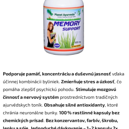
5
hviezdičiek.
Podporuje pamäť, koncentráciu a duševnú jasnosť
vďaka
účinnej kombinácii byliniek.
Zmierňuje stres a úzkosť
, čo
pomáha zlepšiť psychickú pohodu.
Stimuluje mozgovú
činnosť a nervový systém
prostredníctvom tradičných
ajurvédskych toník.
Obsahuje silné antioxidanty
, ktoré
chránia neuronálne bunky.
100 % rastlinné kapsuly bez
chemických prísad
.
Bez konzervantov, farbív, škrobu,
lepku a sóje
.
Jednoduché dávkovanie – 1–2 kapsuly 2×