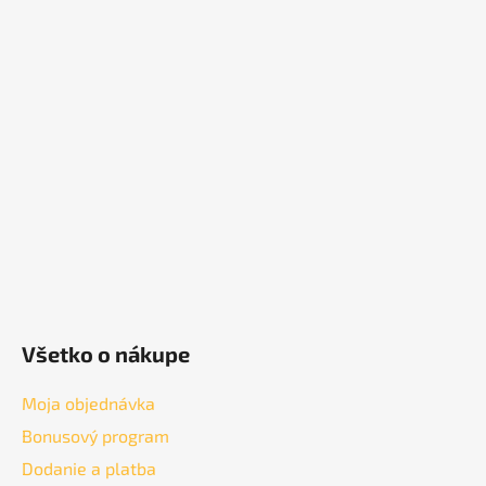
Z
á
p
ä
t
i
e
Všetko o nákupe
Moja objednávka
Bonusový program
Dodanie a platba