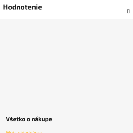
Hodnotenie
Z
á
p
ä
t
i
e
Všetko o nákupe
Moja objednávka