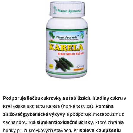
je
0,0
z
5
hviezdičiek.
Podporuje liečbu cukrovky a stabilizáciu hladiny cukru v
krvi
vďaka extraktu Karela (horká tekvica).
Pomáha
znižovať glykemické výkyvy
a podporuje metabolizmus
sacharidov.
Má silné antioxidačné účinky
, ktoré chránia
bunky pri cukrovkových stavoch.
Prispieva k zlepšeniu