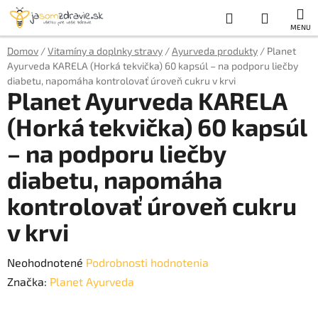
Prejsť
Hľadať
NÁKUP
na
obsah
KOŠÍK
Domov
/
Vitamíny a doplnky stravy
/
Ayurveda produkty
/
Planet
Ayurveda KARELA (Horká tekvička) 60 kapsúl – na podporu liečby
diabetu, napomáha kontrolovať úroveň cukru v krvi
Planet Ayurveda KARELA
(Horká tekvička) 60 kapsúl
– na podporu liečby
diabetu, napomáha
kontrolovať úroveň cukru
v krvi
Priemerné
Neohodnotené
Podrobnosti hodnotenia
hodnotenie
Značka:
Planet Ayurveda
produktu