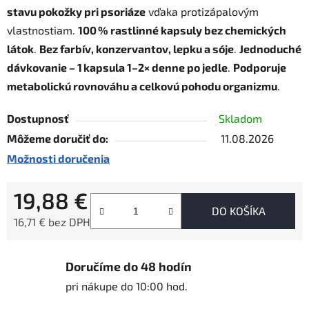
stavu pokožky pri psoriáze
vďaka protizápalovým
vlastnostiam.
100 % rastlinné kapsuly bez chemických
látok
.
Bez farbív, konzervantov, lepku a sóje
.
Jednoduché
dávkovanie – 1 kapsula 1–2× denne po jedle
.
Podporuje
metabolickú rovnováhu a celkovú pohodu organizmu
.
Dostupnosť
Skladom
Môžeme doručiť do:
11.08.2026
Možnosti doručenia
19,88 €
DO KOŠÍKA
16,71 € bez DPH
Jednotková cena:
Doručíme do 48 hodín
pri nákupe do 10:00 hod.