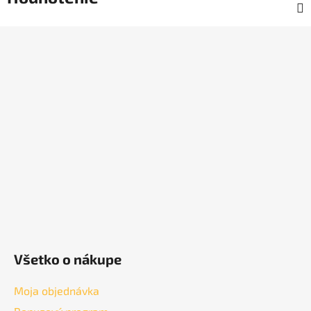
Z
á
p
ä
t
i
e
Všetko o nákupe
Moja objednávka