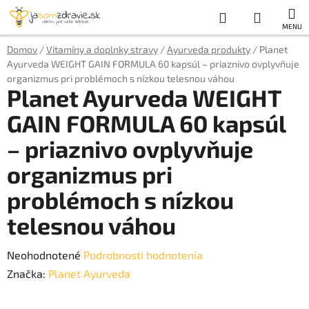
Prejsť
Hľadať
NÁKUP
na
obsah
KOŠÍK
Domov
/
Vitamíny a doplnky stravy
/
Ayurveda produkty
/
Planet
Ayurveda WEIGHT GAIN FORMULA 60 kapsúl – priaznivo ovplyvňuje
organizmus pri problémoch s nízkou telesnou váhou
Planet Ayurveda WEIGHT
GAIN FORMULA 60 kapsúl
– priaznivo ovplyvňuje
organizmus pri
problémoch s nízkou
telesnou váhou
Priemerné
Neohodnotené
Podrobnosti hodnotenia
hodnotenie
Značka:
Planet Ayurveda
produktu