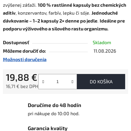
zvýšenej záťaži.
100 % rastlinné kapsuly bez chemických
aditív
, konzervantov, farbív, lepku či sóje.
Jednoduché
dávkovanie – 1–2 kapsuly 2× denne po jedle
.
Ideálne pre
podporu výživového a silového rastu organizmu.
Dostupnosť
Skladom
Môžeme doručiť do:
11.08.2026
Možnosti doručenia
19,88 €
DO KOŠÍKA
16,71 € bez DPH
Jednotková cena:
Doručíme do 48 hodín
pri nákupe do 10:00 hod.
Garancia kvality