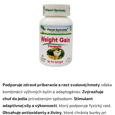
je
0,0
z
5
hviezdičiek.
Podporuje zdravé priberanie a rast svalovej hmoty
vďaka
kombinácii výživných bylín a adaptogénov.
Zvýrazňuje
chuť do jedla
prirodzeným spôsobom.
Stimulant
adaptívnej sily a výkonnosti
, ktorý podporuje fyzický rast.
Obsahuje antioxidanty a živiny
, ktoré chránia bunky pri