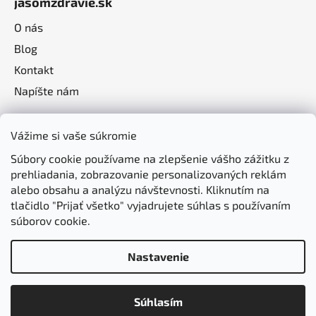
jasomzdravie.sk
O nás
Blog
Kontakt
Napíšte nám
Vážime si vaše súkromie
Súbory cookie používame na zlepšenie vášho zážitku z
prehliadania, zobrazovanie personalizovaných reklám
alebo obsahu a analýzu návštevnosti. Kliknutím na
tlačidlo "Prijať všetko" vyjadrujete súhlas s používaním
súborov cookie.
Nastavenie
Vytvoril Shoptet
Súhlasím
Copyright 2026
jasomzdravie.sk
. Všetky práva