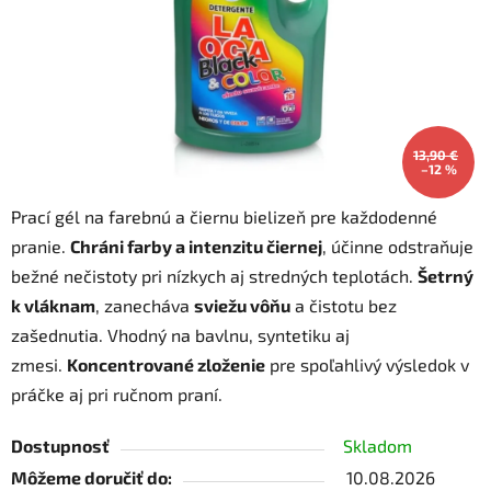
13,90 €
–12 %
Prací gél na farebnú a čiernu bielizeň pre každodenné
pranie.
Chráni farby a intenzitu čiernej
, účinne odstraňuje
bežné nečistoty pri nízkych aj stredných teplotách.
Šetrný
k vláknam
, zanecháva
sviežu vôňu
a čistotu bez
zašednutia. Vhodný na bavlnu, syntetiku aj
zmesi.
Koncentrované zloženie
pre spoľahlivý výsledok v
práčke aj pri ručnom praní.
Dostupnosť
Skladom
Môžeme doručiť do:
10.08.2026