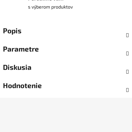
s výberom produktov
Popis
Parametre
Diskusia
Hodnotenie
Z
á
p
ä
t