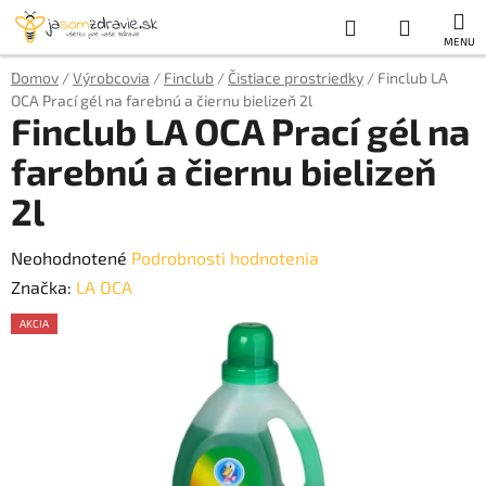
Prejsť
Hľadať
NÁKUP
na
obsah
KOŠÍK
Domov
/
Výrobcovia
/
Finclub
/
Čistiace prostriedky
/
Finclub LA
OCA Prací gél na farebnú a čiernu bielizeň 2l
Finclub LA OCA Prací gél na
farebnú a čiernu bielizeň
2l
Priemerné
Neohodnotené
Podrobnosti hodnotenia
hodnotenie
Značka:
LA OCA
produktu
AKCIA
je
AKCE
0,0
z
5
hviezdičiek.