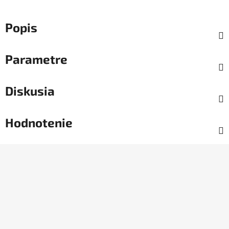
Popis
Parametre
Diskusia
Hodnotenie
Z
á
p
ä
t
i