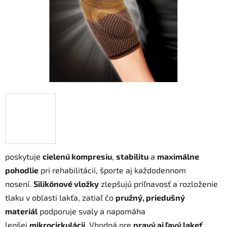
poskytuje
cielenú kompresiu
,
stabilitu
a
maximálne
pohodlie
pri rehabilitácii, športe aj každodennom
nosení.
Silikónové vložky
zlepšujú priľnavosť a rozloženie
tlaku v oblasti lakťa, zatiaľ čo
pružný, priedušný
materiál
podporuje svaly a napomáha
lepšej
mikrocirkulácii
. Vhodná pre
pravý aj ľavý lakeť
.