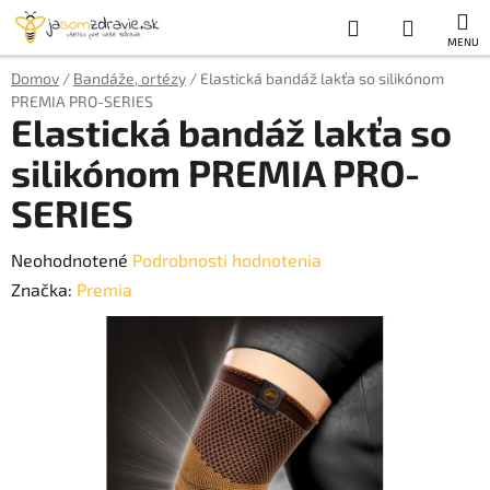
Prejsť
Hľadať
NÁKUP
na
obsah
KOŠÍK
Domov
/
Bandáže, ortézy
/
Elastická bandáž lakťa so silikónom
PREMIA PRO-SERIES
Elastická bandáž lakťa so
silikónom PREMIA PRO-
SERIES
Priemerné
Neohodnotené
Podrobnosti hodnotenia
hodnotenie
Značka:
Premia
produktu
je
0,0
z
5
hviezdičiek.