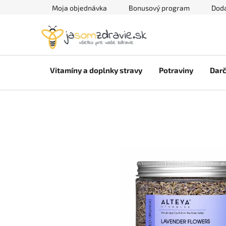
Prejsť
Moja objednávka
Bonusový program
Doda
na
obsah
Vitamíny a doplnky stravy
Potraviny
Darč