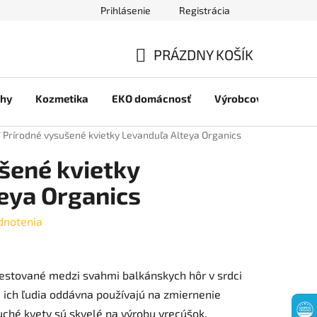
Prihlásenie
Registrácia
jov
PRÁZDNY KOŠÍK
NÁKUPNÝ
chy
Kozmetika
EKO domácnosť
Výrobcovia
Pre 
KOŠÍK
/
Prírodné vysušené kvietky Levanduľa Alteya Organics
šené kvietky
eya Organics
dnotenia
estované medzi svahmi balkánskych hôr v srdci
u ich ľudia oddávna používajú na zmiernenie
Suché kvety sú skvelé na výrobu vrecúšok,