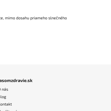
este, mimo dosahu priameho slnečného
jasomzdravie.sk
O nás
Blog
Kontakt