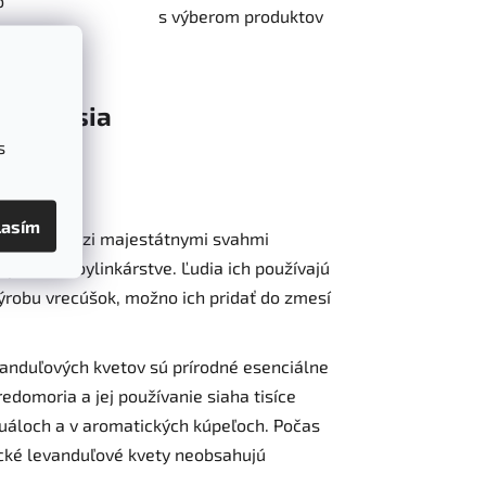
o
s výberom produktov
Diskusia
s
lasím
achádza medzi majestátnymi svahmi
západnom bylinkárstve. Ľudia ich používajú
výrobu vrecúšok, možno ich pridať do zmesí
vanduľových kvetov sú prírodné esenciálne
edomoria a jej používanie siaha tisíce
ituáloch a v aromatických kúpeľoch. Počas
ické levanduľové kvety neobsahujú