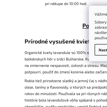
pri nákupe do 10:00 hod.
Vážime
Súbory
Popis
zobraz
návštev
použív
Prírodné vysušené kvietky Le
Nast
Organické kvety levandule sú 100% organicky p
balkánskych hôr v srdci Bulharska. Kvety levan
na zmiernenie nespavosti, úzkosti a stresu. Ma
potpourri, použiť do zmesí korenia alebo začleni
Robia tiež prirodzene sladký a jemný čaj s nád
oleje, taníny a flavonoidy, o ktorých sa predpo
rokov do minulosti. Používala sa pri rôznych ná
histórie bola levanduľová vôňa spájaná s poho
chemikálie, zvyšky pesticídov, umelé farbivá an