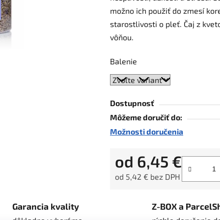
možno ich použiť do zmesí kor
5
starostlivosti o pleť. Čaj z kv
hviezdičiek.
vôňou.
Balenie
Dostupnosť
Môžeme doručiť do:
Možnosti doručenia
od
6,45 €
od
5,42 €
bez DPH
Jednotková cena:
Garancia kvality
Z-BOX a ParcelS