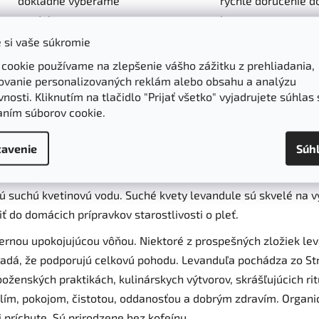
dôkladne vyberáme
rýchle doručenie d
produkty
boxov
 si vaše súkromie
 cookie používame na zlepšenie vášho zážitku z prehliadania,
Parametre
Hodnotenie
ovanie personalizovaných reklám alebo obsahu a analýzu
nosti. Kliknutím na tlačidlo "Prijať všetko" vyjadrujete súhlas 
aním súborov cookie.
vanduľa Alteya Organics
avenie
Súh
estované na rodinnej levanduľovej farme Alteya, ktorá sa n
dule majú sladkú, relaxačnú vôňu a dlhú históriu v tradičnom 
jú suchú kvetinovú vodu. Suché kvety levandule sú skvelé na 
ť do domácich prípravkov starostlivosti o pleť.
hernou upokojujúcou vôňou. Niektoré z prospešných zložiek le
kladá, že podporujú celkovú pohodu. Levanduľa pochádza zo Str
boženských praktikách, kulinárskych výtvorov, skrášľujúcich r
dlím, pokojom, čistotou, oddanosťou a dobrým zdravím. Organ
i príchute. Sú prirodzene bez kofeínu.