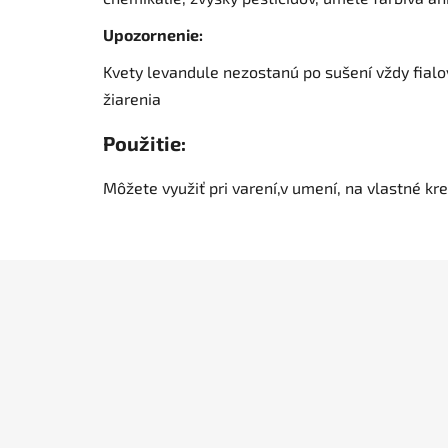
Upozornenie:
Kvety levandule nezostanú po sušení vždy fial
žiarenia
Použitie:
Môžete využiť pri varení,v umení, na vlastné kr
Z
á
p
ä
t
i