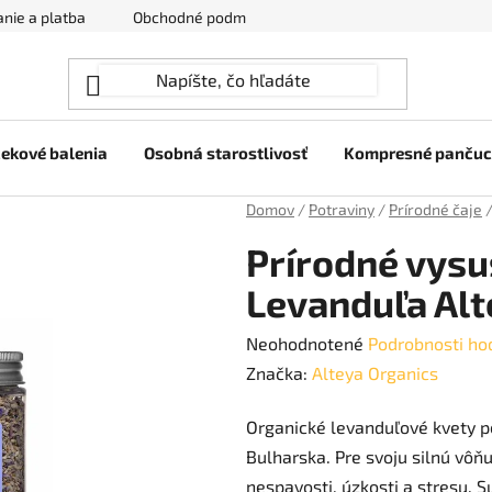
nie a platba
Obchodné podmienky
Ochrana osobných úda
ekové balenia
Osobná starostlivosť
Kompresné panču
Domov
/
Potraviny
/
Prírodné čaje
Prírodné vysu
Levanduľa Alt
Priemerné
Neohodnotené
Podrobnosti ho
hodnotenie
Značka:
Alteya Organics
produktu
Organické levanduľové kvety p
je
Bulharska. Pre svoju silnú vôň
0,0
nespavosti, úzkosti a stresu. 
z