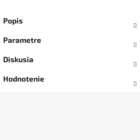
Popis
Parametre
Diskusia
Hodnotenie
Z
á
p
ä
t
i