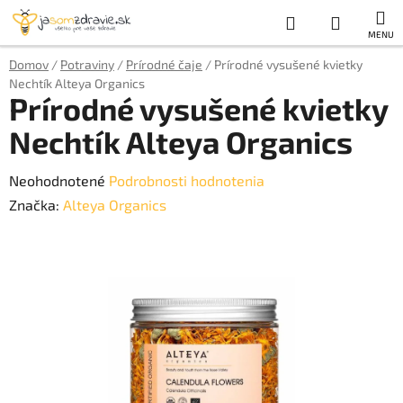
Prejsť
Hľadať
NÁKUP
na
obsah
KOŠÍK
Domov
/
Potraviny
/
Prírodné čaje
/
Prírodné vysušené kvietky
Nechtík Alteya Organics
Prírodné vysušené kvietky
Nechtík Alteya Organics
Priemerné
Neohodnotené
Podrobnosti hodnotenia
hodnotenie
Značka:
Alteya Organics
produktu
je
0,0
z
5
hviezdičiek.