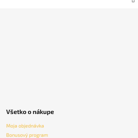
Z
á
p
ä
t
i
e
Všetko o nákupe
Moja objednávka
Bonusový program