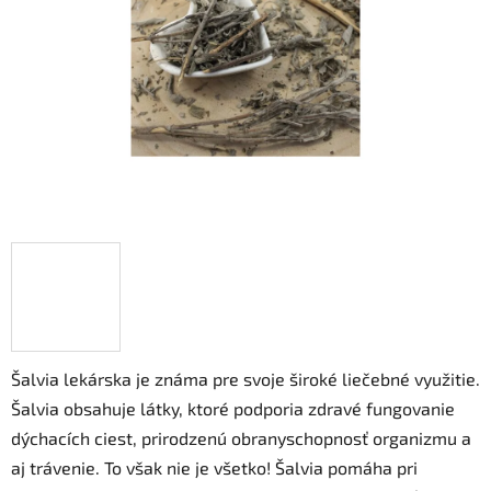
hviezdičiek.
Šalvia lekárska je známa pre svoje široké liečebné využitie.
Šalvia obsahuje látky, ktoré podporia zdravé fungovanie
dýchacích ciest, prirodzenú obranyschopnosť organizmu a
aj trávenie. To však nie je všetko! Šalvia pomáha pri