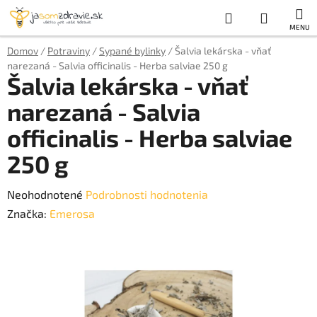
Prejsť
Hľadať
NÁKUP
na
obsah
KOŠÍK
Domov
/
Potraviny
/
Sypané bylinky
/
Šalvia lekárska - vňať
narezaná - Salvia officinalis - Herba salviae 250 g
Šalvia lekárska - vňať
narezaná - Salvia
officinalis - Herba salviae
250 g
Priemerné
Neohodnotené
Podrobnosti hodnotenia
hodnotenie
Značka:
Emerosa
produktu
je
0,0
z
5