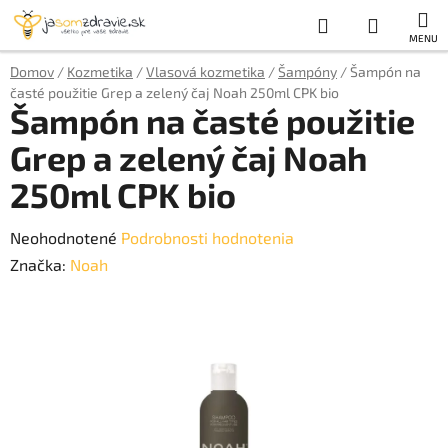
Prejsť
Hľadať
NÁKUP
na
obsah
KOŠÍK
Domov
/
Kozmetika
/
Vlasová kozmetika
/
Šampóny
/
Šampón na
časté použitie Grep a zelený čaj Noah 250ml CPK bio
Šampón na časté použitie
Grep a zelený čaj Noah
250ml CPK bio
Priemerné
Neohodnotené
Podrobnosti hodnotenia
hodnotenie
Značka:
Noah
produktu
je
0,0
z
5
hviezdičiek.