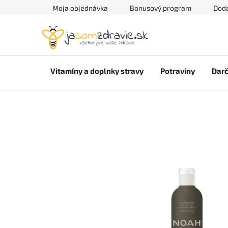
Prejsť
Moja objednávka
Bonusový program
Doda
na
obsah
Vitamíny a doplnky stravy
Potraviny
Darč