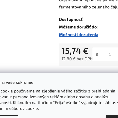
je
fermentovaného zeleného čaju
0,0
z
Dostupnosť
5
Môžeme doručiť do:
hviezdičiek.
Možnosti doručenia
15,74 €
12,80 € bez DPH
Jednotková cena:
Garancia kvality
Z-BOX a ParcelS
 si vaše súkromie
dôkladne vyberáme
rýchle doručenie d
produkty
boxov
 cookie používame na zlepšenie vášho zážitku z prehliadania,
ovanie personalizovaných reklám alebo obsahu a analýzu
nosti. Kliknutím na tlačidlo "Prijať všetko" vyjadrujete súhlas 
aním súborov cookie.
Parametre
Hodnotenie