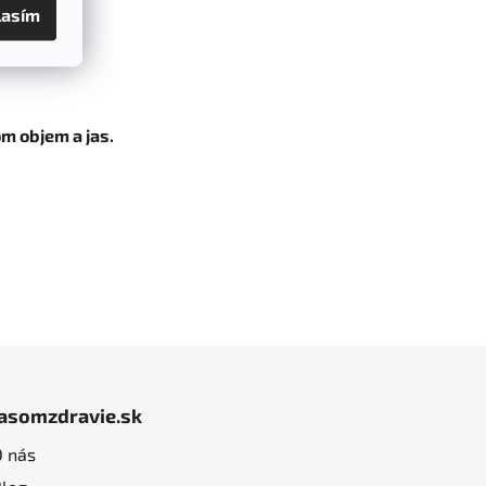
lasím
m objem a jas.
jasomzdravie.sk
O nás