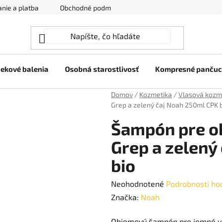
nie a platba
Obchodné podmienky
Ochrana osobných úda
ekové balenia
Osobná starostlivosť
Kompresné panču
Domov
/
Kozmetika
/
Vlasová kozm
Grep a zelený čaj Noah 250ml CPK 
Šampón pre o
Grep a zelený
bio
Priemerné
Neohodnotené
Podrobnosti ho
hodnotenie
Značka:
Noah
produktu
Objemový šampón pre jemné vla