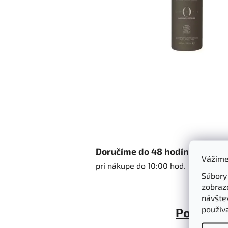
Doručíme do 48 hodín
Vážime
pri nákupe do 10:00 hod.
Súbory
zobraz
návštev
použív
Popis