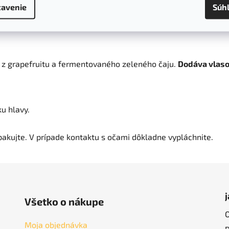
avenie
Súh
sov Grep a zelený čaj Noah 250ml
z grapefruitu a fermentovaného zeleného čaju.
Dodáva vlaso
u hlavy.
pakujte. V prípade kontaktu s očami dôkladne vypláchnite.
Všetko o nákupe
Moja objednávka