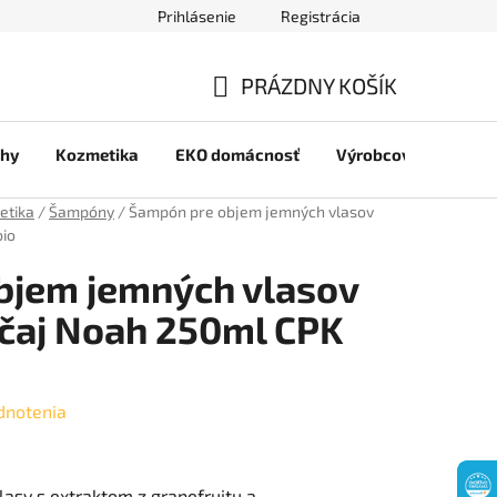
Prihlásenie
Registrácia
jov
PRÁZDNY KOŠÍK
NÁKUPNÝ
chy
Kozmetika
EKO domácnosť
Výrobcovia
Pre 
KOŠÍK
etika
/
Šampóny
/
Šampón pre objem jemných vlasov
bio
bjem jemných vlasov
 čaj Noah 250ml CPK
dnotenia
sy s extraktom z grapefruitu a