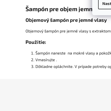
Nast
Šampón pre objem jemných vla
Objemový šampón pre jemné vlasy
Objemový šampón pre jemné vlasy s extraktom 
Použitie:
Šampón naneste na mokré vlasy a pokožk
Vmasírujte .
Dôkladne opláchnite. V prípade potreby o
Z
á
p
ä