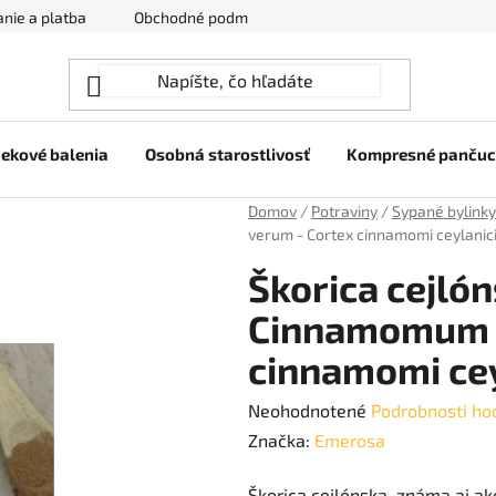
nie a platba
Obchodné podmienky
Ochrana osobných úda
ekové balenia
Osobná starostlivosť
Kompresné panču
Domov
/
Potraviny
/
Sypané bylinky
verum - Cortex cinnamomi ceylanici
Škorica cejlón
Cinnamomum v
cinnamomi cey
Priemerné
Neohodnotené
Podrobnosti ho
hodnotenie
Značka:
Emerosa
produktu
Škorica cejlónska, známa aj ak