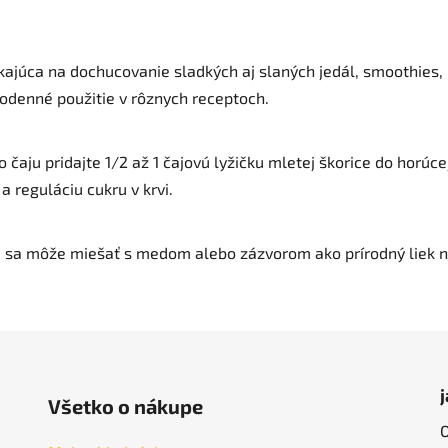
kajúca na dochucovanie sladkých aj slaných jedál, smoothies, k
dodenné použitie v rôznych receptoch.
čaju pridajte 1/2 až 1 čajovú lyžičku mletej škorice do horúc
a reguláciu cukru v krvi.
 sa môže miešať s medom alebo zázvorom ako prírodný liek na
Všetko o nákupe