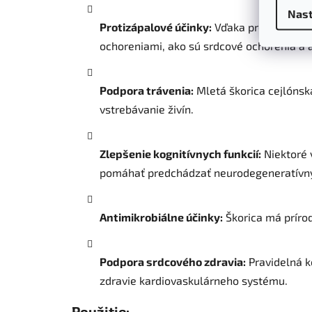
Nast
Protizápalové účinky:
Vďaka protizápalový
ochoreniami, ako sú srdcové ochorenia a ar
Podpora trávenia:
Mletá škorica cejlónsk
vstrebávanie živín.
Zlepšenie kognitívnych funkcií:
Niektoré 
pomáhať predchádzať neurodegeneratívn
Antimikrobiálne účinky:
Škorica má prírod
Podpora srdcového zdravia:
Pravidelná k
zdravie kardiovaskulárneho systému.
Použitie: