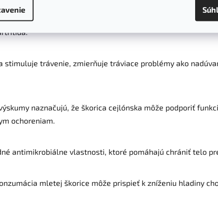
avenie
Súh
m vlastnostiam môže škorica pomôcť zmierniť zápaly v tele, 
tritída.
a stimuluje trávenie, zmierňuje tráviace problémy ako nadúvan
výskumy naznačujú, že škorica cejlónska môže podporiť funkc
ym ochoreniam.
né antimikrobiálne vlastnosti, ktoré pomáhajú chrániť telo p
onzumácia mletej škorice môže prispieť k zníženiu hladiny chol