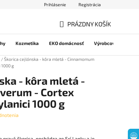
Prihlásenie
Registrácia
jov
PRÁZDNY KOŠÍK
NÁKUPNÝ
chy
Kozmetika
EKO domácnosť
Výrobcovia
Pre 
KOŠÍK
/
Škorica cejlónska - kôra mletá - Cinnamomum
 1000 g
ska - kôra mletá -
erum - Cortex
lanici 1000 g
dnotenia
o pravá škorica, pochádza zo Srí Lanky a je