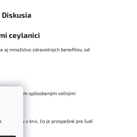
Diskusia
mi ceylanici
sie aj množstvo zdravotných benefitov, od
ed poškodením spôsobeným voľnými
s
dinu cukru v krvi, čo je prospešné pre ľudí