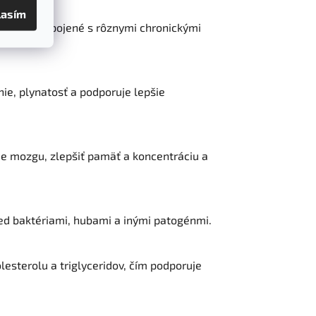
lasím
ktoré sú spojené s rôznymi chronickými
ie, plynatosť a podporuje lepšie
ie mozgu, zlepšiť pamäť a koncentráciu a
red baktériami, hubami a inými patogénmi.
esterolu a triglyceridov, čím podporuje