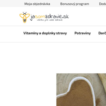
Prejsť
Moja objednávka
Bonusový program
Doda
na
obsah
Vitamíny a doplnky stravy
Potraviny
Darč