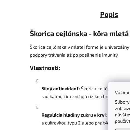
Popis
Škorica cejlónska - kôra mlet
Škorica cejlónska v mletej forme je univerzálny
podpory trávenia až po posilnenie imunity.
Vlastnosti:
Silný antioxidant:
Škorica cejlónska obsa
Vážime
radikálmi, čím znižujú riziko chronických 
Súbory
zobraz
návštev
Regulácia hladiny cukru v krvi:
Škorica cej
použív
s cukrovkou typu 2 alebo pre tých, ktorí s