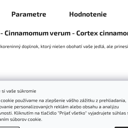
Parametre
Hodnotenie
á - Cinnamomum verum - Cortex cinnamo
 koreninný doplnok, ktorý nielen obohatí vaše jedlá, ale prine
huje vysoké množstvo antioxidantov, ktoré chránia bunky pr
 si vaše súkromie
ochorení a podporujú celkové zdravie.
 cookie používame na zlepšenie vášho zážitku z prehliadania,
ovanie personalizovaných reklám alebo obsahu a analýzu
nosti. Kliknutím na tlačidlo "Prijať všetko" vyjadrujete súhlas 
lónska pomáha zlepšovať citlivosť na inzulín a stabilizovať hla
aním súborov cookie.
a snažia regulovať svoju hmotnosť.