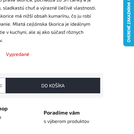
 sladkastú chuť a výrazné liečivé vlastnosti.
škorice má nižší obsah kumarínu, čo ju robí
anie. Mletá cejlónska škorica je ideálnym
e v kuchyni, ale aj ako súčasť rôznych
v.
Vypredané
DO KOŠÍKA
hop
Poradíme vám
o
s výberom produktov