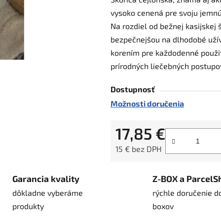
je
vysoko cenená pre svoju jemnú,
0,0
Na rozdiel od bežnej kasijskej 
z
bezpečnejšou na dlhodobé užív
5
korením pre každodenné použiti
hviezdičiek.
prírodných liečebných postupo
Dostupnosť
Možnosti doručenia
17,85 €
15 € bez DPH
Jednotková cena:
Garancia kvality
Z-BOX a ParcelS
dôkladne vyberáme
rýchle doručenie d
produkty
boxov