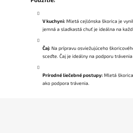
V kuchyni:
Mletá cejlónska škorica je vyni
jemná a sladkastá chuť je ideálna na kaž
Čaj:
Na prípravu osviežujúceho škoricového 
sceďte. Čaj je ideálny na podporu trávenia 
Prírodné liečebné postupy:
Mletá škorica
ako podpora trávenia.
Z
á
p
ä