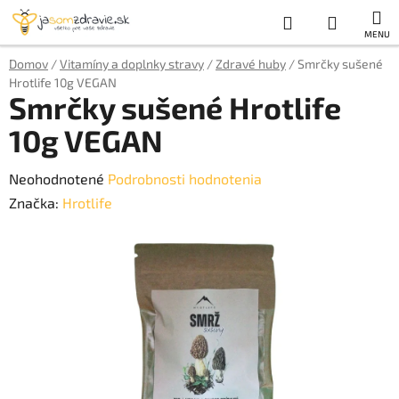
Prejsť
Hľadať
NÁKUP
na
obsah
KOŠÍK
Domov
/
Vitamíny a doplnky stravy
/
Zdravé huby
/
Smrčky sušené
Hrotlife 10g VEGAN
Smrčky sušené Hrotlife
10g VEGAN
Priemerné
Neohodnotené
Podrobnosti hodnotenia
hodnotenie
Značka:
Hrotlife
produktu
je
0,0
z
5
hviezdičiek.