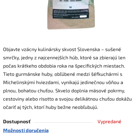
Objavte vzácny kulinársky skvost Slovenska – sušené
smrčky, jedny z najcennejších húb, ktoré sa zbierajú len
počas krátkeho obdobia roka na špecifických miestach.
Tieto gurmánske huby, obľúbené medzi šéfkuchármi s
Michelinskými hviezdami, vynikajú jedinečnou vôňou a
plnou, bohatou chuťou. Skvelo doplnia mäsové pokrmy,
cestoviny alebo risotto a svojou delikátnou chuťou dokážu
očariť aj tých, ktorí huby bežne neobľubujú.
Dostupnosť
Vypredané
Možnosti doručenia