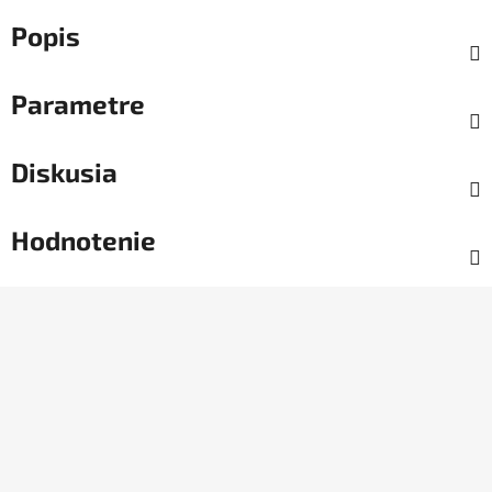
Popis
Parametre
Diskusia
Hodnotenie
Z
á
p
ä
t
i
e