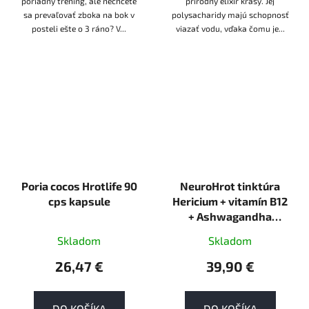
poriadny tréning, ale nechcete
prírodný elixír krásy. Jej
sa prevaľovať zboka na bok v
polysacharidy majú schopnosť
posteli ešte o 3 ráno? V...
viazať vodu, vďaka čomu je...
Poria cocos Hrotlife 90
NeuroHrot tinktúra
cps kapsule
Hericium + vitamín B12
+ Ashwagandha
Hrotlife 60ml tekutá
Skladom
Skladom
26,47 €
39,90 €
DO KOŠÍKA
DO KOŠÍKA