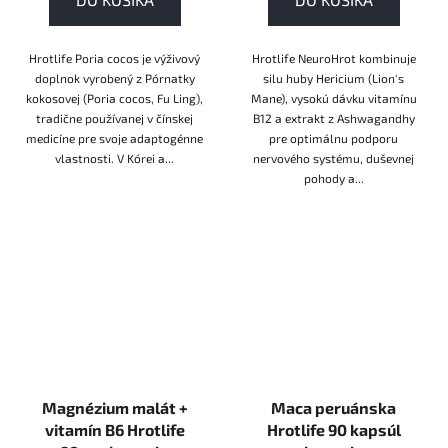
Hrotlife Poria cocos je výživový
Hrotlife NeuroHrot kombinuje
doplnok vyrobený z Pórnatky
silu huby Hericium (Lion's
kokosovej (Poria cocos, Fu Ling),
Mane), vysokú dávku vitamínu
tradične používanej v čínskej
B12 a extrakt z Ashwagandhy
medicíne pre svoje adaptogénne
pre optimálnu podporu
vlastnosti. V Kórei a...
nervového systému, duševnej
pohody a...
Magnézium malát +
Maca peruánska
vitamín B6 Hrotlife
Hrotlife 90 kapsúl