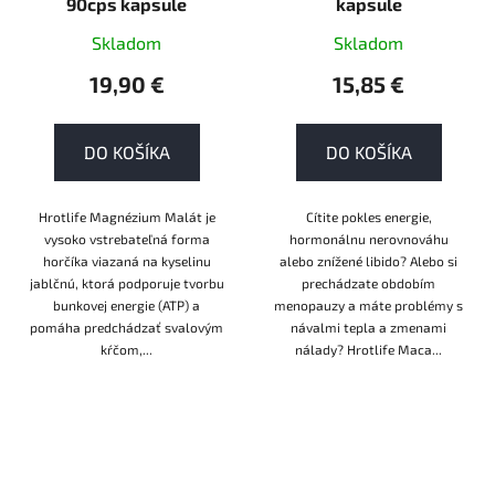
90cps kapsule
kapsule
Skladom
Skladom
19,90 €
15,85 €
DO KOŠÍKA
DO KOŠÍKA
Hrotlife Magnézium Malát je
Cítite pokles energie,
vysoko vstrebateľná forma
hormonálnu nerovnováhu
horčíka viazaná na kyselinu
alebo znížené libido? Alebo si
jablčnú, ktorá podporuje tvorbu
prechádzate obdobím
bunkovej energie (ATP) a
menopauzy a máte problémy s
pomáha predchádzať svalovým
návalmi tepla a zmenami
kŕčom,...
nálady? Hrotlife Maca...