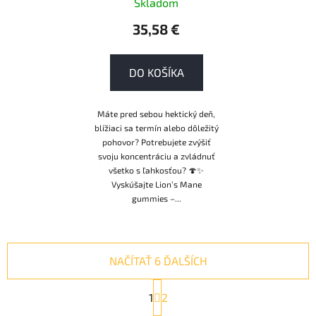
Skladom
posilnenie imunity
35,58 €
DO KOŠÍKA
Máte pred sebou hektický deň,
blížiaci sa termín alebo dôležitý
pohovor? Potrebujete zvýšiť
svoju koncentráciu a zvládnuť
všetko s ľahkosťou? 🍄✨
Vyskúšajte Lion’s Mane
gummies –...
NAČÍTAŤ 6 ĎALŠÍCH
S
1
t
2
r
O