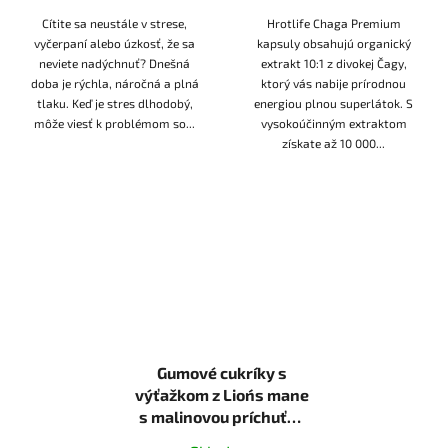
Cítite sa neustále v strese,
Hrotlife Chaga Premium
vyčerpaní alebo úzkosť, že sa
kapsuly obsahujú organický
neviete nadýchnuť? Dnešná
extrakt 10:1 z divokej Čagy,
doba je rýchla, náročná a plná
ktorý vás nabije prírodnou
tlaku. Keď je stres dlhodobý,
energiou plnou superlátok. S
môže viesť k problémom so...
vysokoúčinným extraktom
získate až 10 000...
Gumové cukríky s
výťažkom z Lion´s mane
s malinovou príchuťou
Hrotlife 60pcs.