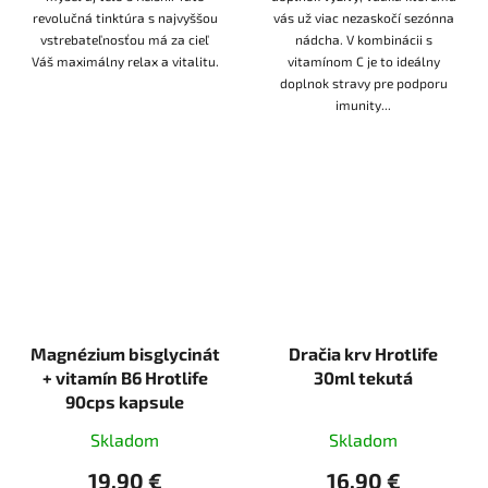
revolučná tinktúra s najvyššou
vás už viac nezaskočí sezónna
vstrebateľnosťou má za cieľ
nádcha. V kombinácii s
Váš maximálny relax a vitalitu.
vitamínom C je to ideálny
doplnok stravy pre podporu
imunity...
Magnézium bisglycinát
Dračia krv Hrotlife
+ vitamín B6 Hrotlife
30ml tekutá
90cps kapsule
Skladom
Skladom
19,90 €
16,90 €