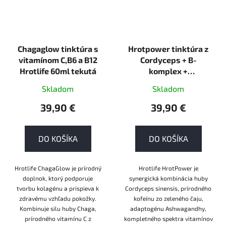
Chagaglow tinktúra s
Hrotpower tinktúra z
vitamínom C,B6 a B12
Cordyceps + B-
Hrotlife 60ml tekutá
komplex +
Ashwagandha Hrotlife
Skladom
Skladom
60ml tekutá
39,90 €
39,90 €
DO KOŠÍKA
DO KOŠÍKA
Hrotlife ChagaGlow je prírodný
Hrotlife HrotPower je
doplnok, ktorý podporuje
synergická kombinácia huby
tvorbu kolagénu a prispieva k
Cordyceps sinensis, prírodného
zdravému vzhľadu pokožky.
kofeínu zo zeleného čaju,
Kombinuje silu huby Chaga,
adaptogénu Ashwagandhy,
prírodného vitamínu C z
kompletného spektra vitamínov