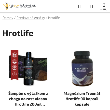
Prejsť
Hľadať
NÁKUP
na
obsah
KOŠÍK
Domov
/
Predávané značky
/
Hrotlife
Hrotlife
V
ý
p
i
s
p
r
Šampón s výťažkom z
Magnézium Treonát
o
chagy na rast vlasov
Hrotlife 90 kapsúl
d
Hrotlife 200ml
kapsule
u
problém s rastom