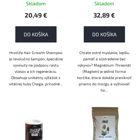
k
Skladom
Skladom
vlasov
t
20,49 €
32,89 €
o
v
DO KOŠÍKA
DO KOŠÍKA
Hrotlife Hair Growth Shampoo
Chcete ostré myslenie, lepšiu
je revolučný šampón, špeciálne
pamäť a sústredenie bez
vyvinutý na podporu rastu
výkyvov? Magnézium Threonát
vlasov a ich regeneráciu.
(Magtein) je jediná forma
Obsahuje unikátny výťažok z
horčíka, ktorá dokáže preniknúť
vitálnej huby Chaga, prírodné...
priamo do mozgu a vyživovať
ho...