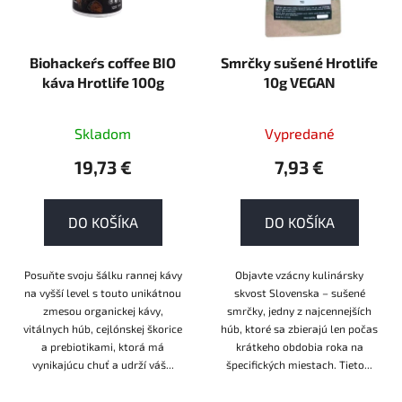
Biohacker´s coffee BIO
Smrčky sušené Hrotlife
káva Hrotlife 100g
10g VEGAN
Skladom
Vypredané
19,73 €
7,93 €
DO KOŠÍKA
DO KOŠÍKA
Posuňte svoju šálku rannej kávy
Objavte vzácny kulinársky
na vyšší level s touto unikátnou
skvost Slovenska – sušené
zmesou organickej kávy,
smrčky, jedny z najcennejších
vitálnych húb, cejlónskej škorice
húb, ktoré sa zbierajú len počas
a prebiotikami, ktorá má
krátkeho obdobia roka na
vynikajúcu chuť a udrží váš...
špecifických miestach. Tieto...