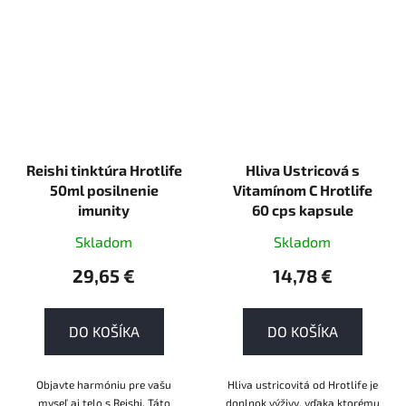
Reishi tinktúra Hrotlife
Hliva Ustricová s
50ml posilnenie
Vitamínom C Hrotlife
imunity
60 cps kapsule
Skladom
Skladom
29,65 €
14,78 €
DO KOŠÍKA
DO KOŠÍKA
Objavte harmóniu pre vašu
Hliva ustricovitá od Hrotlife je
myseľ aj telo s Reishi. Táto
doplnok výživy, vďaka ktorému