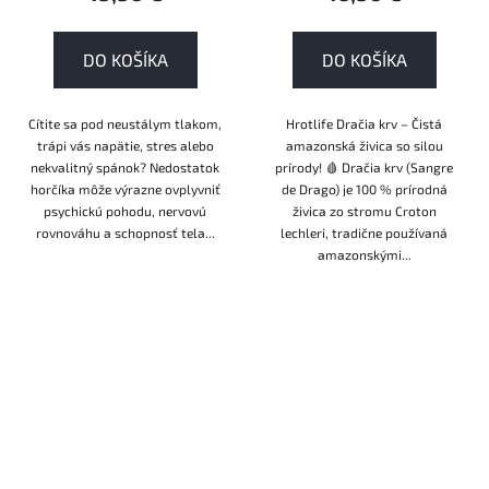
DO KOŠÍKA
DO KOŠÍKA
Cítite sa pod neustálym tlakom,
Hrotlife Dračia krv – Čistá
trápi vás napätie, stres alebo
amazonská živica so silou
nekvalitný spánok? Nedostatok
prírody! 🩸 Dračia krv (Sangre
horčíka môže výrazne ovplyvniť
de Drago) je 100 % prírodná
psychickú pohodu, nervovú
živica zo stromu Croton
rovnováhu a schopnosť tela...
lechleri, tradične používaná
amazonskými...