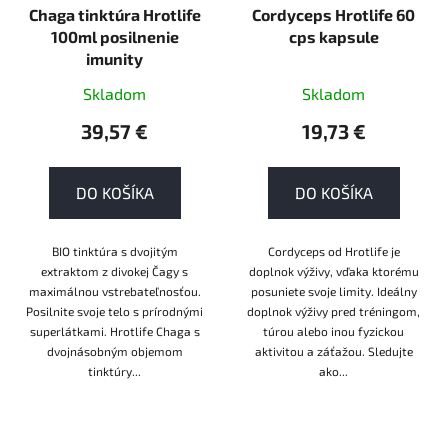
Chaga tinktúra Hrotlife
Cordyceps Hrotlife 60
100ml posilnenie
cps kapsule
imunity
Skladom
Skladom
39,57 €
19,73 €
DO KOŠÍKA
DO KOŠÍKA
BIO tinktúra s dvojitým
Cordyceps od Hrotlife je
extraktom z divokej Čagy s
doplnok výživy, vďaka ktorému
maximálnou vstrebateľnosťou.
posuniete svoje limity. Ideálny
Posilnite svoje telo s prírodnými
doplnok výživy pred tréningom,
superlátkami. Hrotlife Chaga s
túrou alebo inou fyzickou
dvojnásobným objemom
aktivitou a záťažou. Sledujte
tinktúry...
ako...