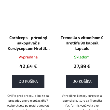
Corbiceps - prírodný
Tremella s vitamínom C
nakopávač s
Hrotlife 90 kapsúl
Cordycepsom Hrotlife
kapsule
350g
Vypredané
Skladom
42,64 €
27,89 €
DO KOŠÍKA
DO KOŠÍKA
Cvičíte pred prácou, a bojíte sa
V tradičnej čínskej, kórejskej a
prepadov energie počas dňa?
japonskej kultúre sa Tremella
Alebo chcete po práci odmakať
fuciformis využívala ako