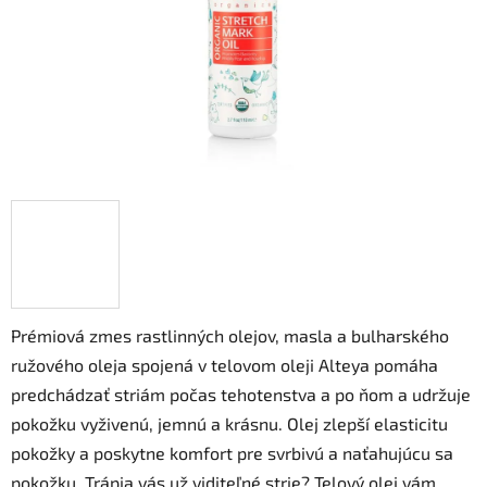
Prémiová zmes rastlinných olejov, masla a bulharského
ružového oleja spojená v telovom oleji Alteya pomáha
predchádzať striám počas tehotenstva a po ňom a udržuje
pokožku vyživenú, jemnú a krásnu. Olej zlepší elasticitu
pokožky a poskytne komfort pre svrbivú a naťahujúcu sa
pokožku. Trápia vás už viditeľné strie? Telový olej vám