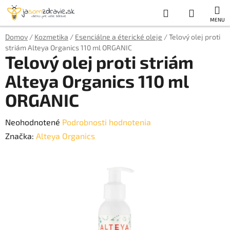
Prejsť
Hľadať
NÁKUP
na
obsah
KOŠÍK
Domov
/
Kozmetika
/
Esenciálne a éterické oleje
/
Telový olej proti
striám Alteya Organics 110 ml ORGANIC
Telový olej proti striám
Alteya Organics 110 ml
ORGANIC
Priemerné
Neohodnotené
Podrobnosti hodnotenia
hodnotenie
Značka:
Alteya Organics
produktu
je
0,0
z
5
hviezdičiek.