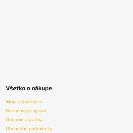
p
ä
t
i
e
Všetko o nákupe
Moja objednávka
Bonusový program
Dodanie a platba
Obchodné podmienky