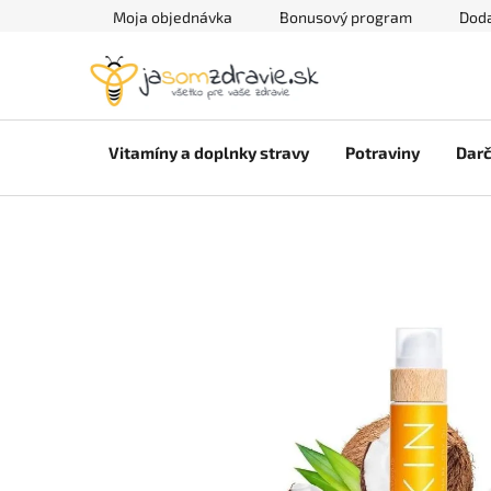
Prejsť
Moja objednávka
Bonusový program
Doda
na
obsah
Vitamíny a doplnky stravy
Potraviny
Darč