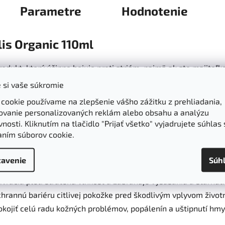
Parametre
Hodnotenie
lis Organic 110ml
odukt, ktorý účinne bojuje proti striám, najmä ak ste majiteľko
sti a rýchlom raste. Je preto vhodný aj pre mladšie ročníky. 
 si vaše súkromie
ej má príjemnú mandarínkovú vôňu a jemnú textúru, čo zabezp
 cookie používame na zlepšenie vášho zážitku z prehliadania,
ovanie personalizovaných reklám alebo obsahu a analýzu
 napínať pokožku, ktorá sa stáva jemnou a hebkou. Zároveň
nosti. Kliknutím na tlačidlo "Prijať všetko" vyjadrujete súhlas 
rispieva k lepšej štruktúre pokožky. Ďalšou účinnou zložkou a z
aním súborov cookie.
álnu rovnováhu mastných kyselín a zároveň pôsobí ako zvlhču
 zdravými, čím dodáva žiarivú farbu pleti.
Kokosový olej
je m
avenie
Súh
odáva pokožke pružnosť a pôsobí tak ako prevencia vzniku stri
avracia pleti stratenú vlhkosť a zabraňuje vysúšaniu a starnutiu
hrannú bariéru citlivej pokožke pred škodlivým vplyvom životné
okojiť celú radu kožných problémov, popálenín a uštipnutí hm