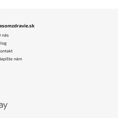
jasomzdravie.sk
O nás
Blog
Kontakt
Napíšte nám