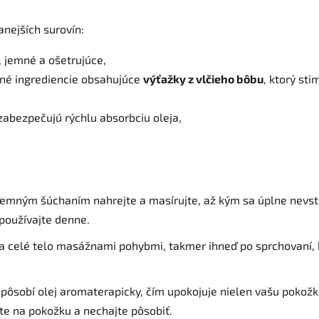
anejších surovín:
, jemné a ošetrujúce,
né ingrediencie obsahujúce
výťažky z vlčieho bôbu
, ktorý st
zabezpečujú rýchlu absorbciu oleja,
 jemným šúchaním nahrejte a masírujte, až kým sa úplne nevstr
) používajte denne.
na celé telo masážnami pohybmi, takmer ihneď po sprchovaní, 
pôsobí olej aromaterapicky, čím upokojuje nielen vašu pokožku
e na pokožku a nechajte pôsobiť.