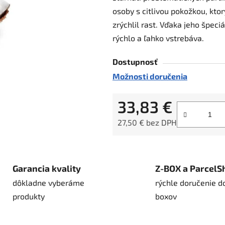
osoby s citlivou pokožkou, kto
5
zrýchlil rast. Vďaka jeho špec
hviezdičiek.
rýchlo a ľahko vstrebáva.
Dostupnosť
Možnosti doručenia
33,83 €
27,50 € bez DPH
Jednotková cena:
Garancia kvality
Z-BOX a ParcelS
dôkladne vyberáme
rýchle doručenie d
produkty
boxov