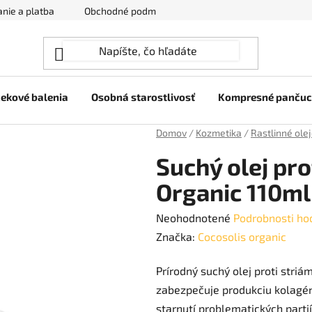
nie a platba
Obchodné podmienky
Ochrana osobných úda
ekové balenia
Osobná starostlivosť
Kompresné panču
Domov
/
Kozmetika
/
Rastlinné ole
Suchý olej pro
Organic 110ml 
Priemerné
Neohodnotené
Podrobnosti ho
hodnotenie
Značka:
Cocosolis organic
produktu
Prírodný suchý olej proti stri
je
zabezpečuje produkciu kolagénu
0,0
starnutí problematických parti
z