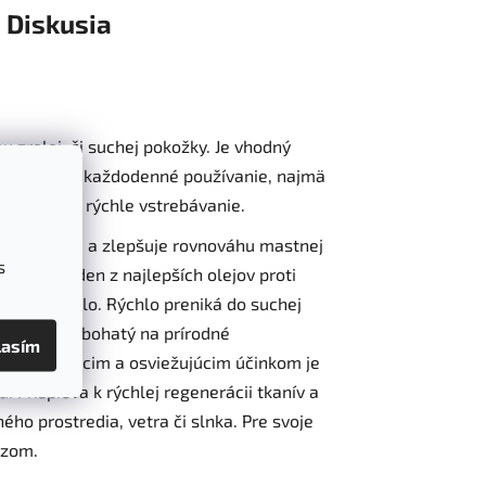
Diskusia
u zrelej, či suchej pokožky. Je vhodný
Je vhodný na každodenné používanie, najmä
ečuje jeho rýchle vstrebávanie.
 omladzuje a zlepšuje rovnováhu mastnej
s
ároveň jeden z najlepších olejov proti
júce činidlo. Rýchlo preniká do suchej
imoriadne bohatý na prírodné
lasím
í. Upokojujúcim a osviežujúcim účinkom je
. Prispieva k rýchlej regenerácii tkanív a
ho prostredia, vetra či slnka. Pre svoje
yzom.