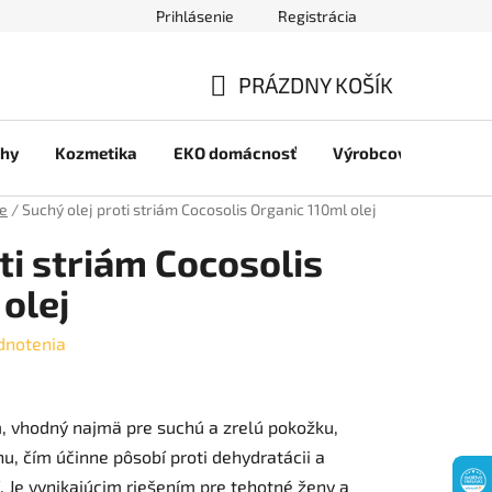
Prihlásenie
Registrácia
jov
PRÁZDNY KOŠÍK
NÁKUPNÝ
chy
Kozmetika
EKO domácnosť
Výrobcovia
Pre 
KOŠÍK
je
/
Suchý olej proti striám Cocosolis Organic 110ml olej
ti striám Cocosolis
olej
dnotenia
ám, vhodný najmä pre suchú a zrelú pokožku,
, čím účinne pôsobí proti dehydratácii a
í. Je vynikajúcim riešením pre tehotné ženy a