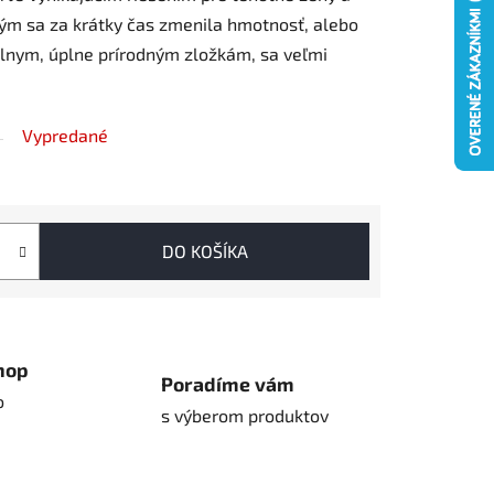
rým sa za krátky čas zmenila hmotnosť, alebo
iálnym, úplne prírodným zložkám, sa veľmi
Vypredané
DO KOŠÍKA
hop
Poradíme vám
o
s výberom produktov