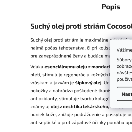
Popis
Suchý olej proti striám Cocoso
Suchý olej proti striám je maximálne prírodný pr
najmä počas tehotenstva, či pri kolísaní hmotno
Vážime
pre zaneprázdnené ženy a budúce mamičky.
Ol
Súbory
zobraz
Vďaka
esenciálnemu oleju
z mandarínky
pomáha
návštev
pleti, stimuluje regeneráciu kožných buniek a p
použív
vráskam a jazvám je
šípkový olej.
Udržuje optim
pokožky a nahrádza poškodené tkanivá novými a
Nast
antioxidanty, stimuluje tvorbu kolagénu, čím d
známy aj
olej z nechtíka lekárskeho,
ktorý prin
buniek kože, znižuje podráždenie a poskytuje oc
antiseptické a protizápalové účinky pomáha up