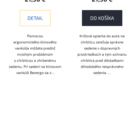
DETAIL
DO KOŠÍKA
Pomocou
Krížová opierka do auta na
ergonomického klinového
chrbticu zaisťuje správne
vankúša môžete predísť
sedenie v dopravných
mnohým problémom
prostriedkoch a tým ochranu
s chrbticou a zhrbenému
chrbtice pred dôsledkami
sedeniu. Pri sedení na klinovom
dlhodobého nesprávneho
vankúši Benergo sa z...
sedenia. ...