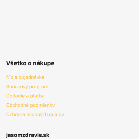
i
e
p
e
r
v
k
y
v
ý
p
Všetko o nákupe
i
s
u
Moja objednávka
Bonusový program
Dodanie a platba
Obchodné podmienky
Ochrana osobných údajov
jasomzdravie.sk