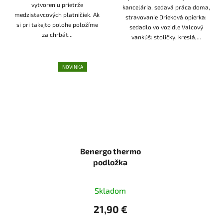
vytvoreniu prietrže
kancelária, sedavá práca doma,
medzistavcových platničiek. Ak
stravovanie Drieková opierka:
si pri takejto polohe položíme
sedadlo vo vozidle Valcový
za chrbát...
vankúš: stoličky, kreslá,...
NOVINKA
Benergo thermo
podložka
Skladom
21,90 €