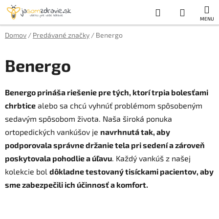
Prejsť
Hľadať
NÁKUP
na
obsah
KOŠÍK
Domov
/
Predávané značky
/
Benergo
Benergo
Benergo prináša riešenie pre tých, ktorí trpia bolesťami
chrbtice
alebo sa chcú vyhnúť problémom spôsobeným
sedavým spôsobom života. Naša široká ponuka
ortopedických vankúšov je
navrhnutá tak, aby
podporovala správne držanie tela pri sedení a zároveň
poskytovala pohodlie a úľavu
. Každý vankúš z našej
kolekcie bol
dôkladne testovaný tisíckami pacientov, aby
sme zabezpečili ich účinnosť a komfort.
V