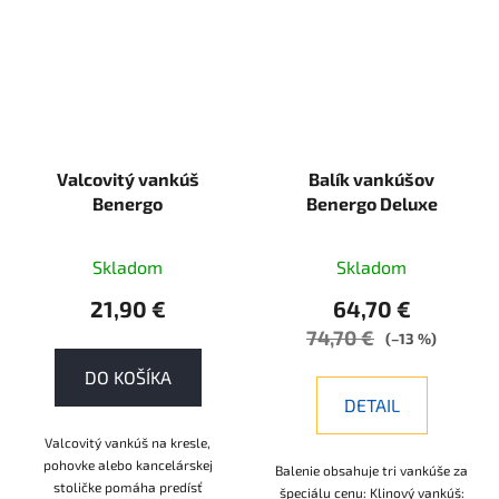
Valcovitý vankúš
Balík vankúšov
Benergo
Benergo Deluxe
Skladom
Skladom
21,90 €
64,70 €
74,70 €
(–13 %)
DO KOŠÍKA
DETAIL
Valcovitý vankúš na kresle,
pohovke alebo kancelárskej
Balenie obsahuje tri vankúše za
stoličke pomáha predísť
špeciálu cenu: Klinový vankúš: