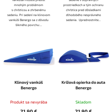
mnohým problémom
prostriedkoch a tým ochranu
s chrbticou a zhrbenému
chrbtice pred dôsledkami
sedeniu. Pri sedení na klinovom
dlhodobého nesprávneho
vankúši Benergo sa z dôvodu
sedenia. Uprednostnite...
šikmého povrchu:...
Klinový vankúš
Krížová opierka do auta
Benergo
Benergo
Produkt sa nevyrába
Skladom
21,90 €
21,90 €