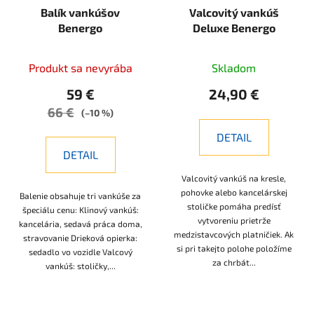
Balík vankúšov
Valcovitý vankúš
Benergo
Deluxe Benergo
Produkt sa nevyrába
Skladom
59 €
24,90 €
66 €
(–10 %)
DETAIL
DETAIL
Valcovitý vankúš na kresle,
pohovke alebo kancelárskej
Balenie obsahuje tri vankúše za
stoličke pomáha predísť
špeciálu cenu: Klinový vankúš:
vytvoreniu prietrže
kancelária, sedavá práca doma,
medzistavcových platničiek. Ak
stravovanie Drieková opierka:
si pri takejto polohe položíme
sedadlo vo vozidle Valcový
za chrbát...
vankúš: stoličky,...