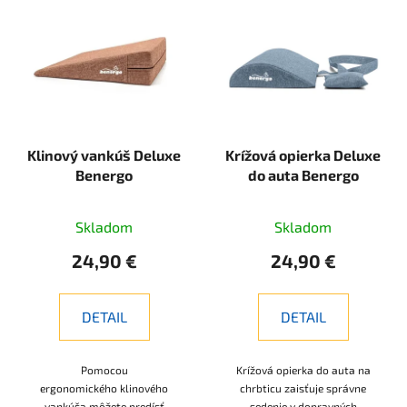
ý
p
i
s
p
r
Klinový vankúš Deluxe
Krížová opierka Deluxe
o
Benergo
do auta Benergo
d
u
k
Skladom
Skladom
t
24,90 €
24,90 €
o
v
DETAIL
DETAIL
Pomocou
Krížová opierka do auta na
ergonomického klinového
chrbticu zaisťuje správne
vankúša môžete predísť
sedenie v dopravných