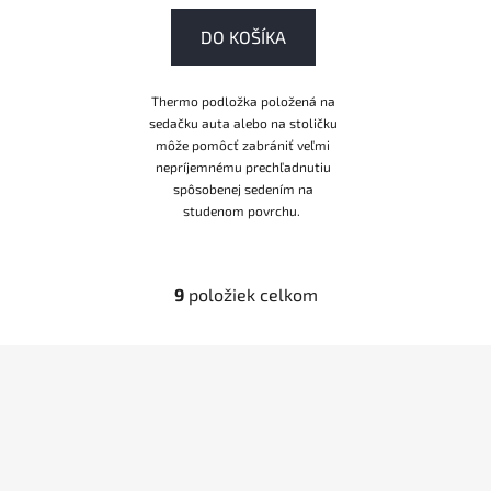
DO KOŠÍKA
Thermo podložka položená na
sedačku auta alebo na stoličku
môže pomôcť zabrániť veľmi
nepríjemnému prechľadnutiu
spôsobenej sedením na
studenom povrchu.
9
položiek celkom
O
v
l
Z
á
á
d
p
a
ä
c
t
i