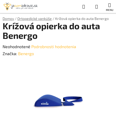
Prejsť
Hľadať
NÁKUP
na
obsah
KOŠÍK
Domov
/
Ortopedické vankúše
/
Krížová opierka do auta Benergo
Krížová opierka do auta
Benergo
Priemerné
Neohodnotené
Podrobnosti hodnotenia
hodnotenie
Značka:
Benergo
produktu
je
0,0
z
5
hviezdičiek.