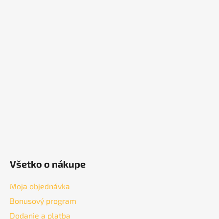
Z
á
p
ä
t
i
e
Všetko o nákupe
Moja objednávka
Bonusový program
Dodanie a platba