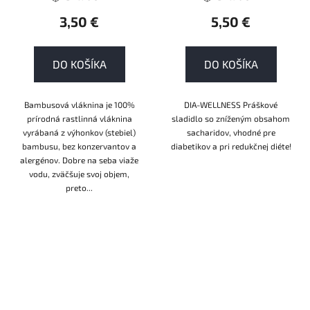
3,50 €
5,50 €
DO KOŠÍKA
DO KOŠÍKA
Bambusová vláknina je 100%
DIA-WELLNESS Práškové
prírodná rastlinná vláknina
sladidlo so zníženým obsahom
vyrábaná z výhonkov (stebiel)
sacharidov, vhodné pre
bambusu, bez konzervantov a
diabetikov a pri redukčnej diéte!
alergénov. Dobre na seba viaže
vodu, zväčšuje svoj objem,
preto...