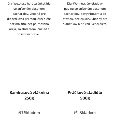
Dia-Wellness horúca čokoláda
Dia-Wellness čokoládový
so zníženým obsahom
puding so zníženým obsahom
sacharidov, vhodná pre
sacharidov, s erytritolom a so
diabetikov a pri redukčnej diéte,
steviou, bezlepkový, vhodný pre
bez maltitu, bez palmového
diabetikov a pri redukčnej diéte.
oleja, so sladidlom. Základ s
obsahom pravej...
Bambusová vláknina
Práškové sladidlo
250g
500g
📦 Skladom
📦 Skladom