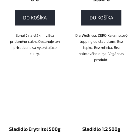
DO KOŠÍKA
DO KOŠÍKA
Bohatý na vlákniny.Bez
Dia Wellness ZERO Karamelový
pridaného cukru.Obsahuje len
topping so sladidlom. Bez
prirodzene sa vyskytujúce
lepku. Bez mlieka. Bez
cukry.
palmového oleja. Vegánsky
produkt.
Sladidlo Erytritol 500g
Sladidlo 1:2 500g