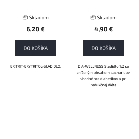
📦 Skladom
📦 Skladom
6,20 €
4,90 €
DO KOŠÍKA
DO KOŠÍKA
ERITRIT-ERYTRITOL-SLADIDLO.
DIA-WELLNESS Sladidlo 1:2 so
zníženým obsahom sacharidov,
vhodné pre diabetikov a pri
redukčnej diéte