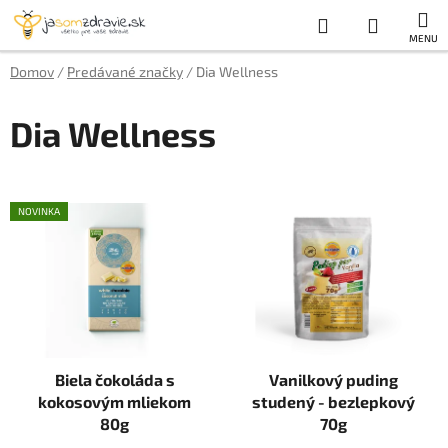
Prejsť
Hľadať
NÁKUP
na
obsah
KOŠÍK
Domov
/
Predávané značky
/
Dia Wellness
Dia Wellness
V
NOVINKA
ý
p
i
s
p
r
Biela čokoláda s
Vanilkový puding
o
kokosovým mliekom
studený - bezlepkový
d
80g
70g
u