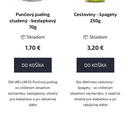
Punčový puding
Cestoviny - špagety
studený - bezlepkový
250g
70g
📦 Skladom
📦 Skladom
1,70 €
3,20 €
DO KOŠÍKA
DO KOŠÍKA
DIA-WELLNESS Punčový puding
Dia-Wellness cestoviny -
so zníženým obsahom
špagety - so zníženým
sacharidov, bezlepkový, vhodný
obsahom sacharidov, 4 vaječné,
pre diabetikov a pri redukčnej
vhodné pre diabetikov a pri
diéte
redukčnej diéte!