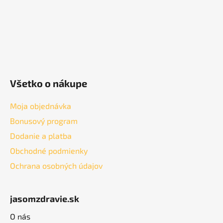
y
v
ý
p
i
s
u
Všetko o nákupe
Moja objednávka
Bonusový program
Dodanie a platba
Obchodné podmienky
Ochrana osobných údajov
jasomzdravie.sk
O nás