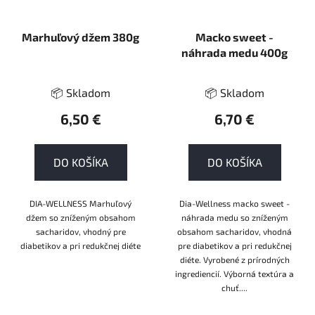
Marhuľový džem 380g
Macko sweet -
náhrada medu 400g
📦 Skladom
📦 Skladom
6,50 €
6,70 €
DO KOŠÍKA
DO KOŠÍKA
DIA-WELLNESS Marhuľový
Dia-Wellness macko sweet -
džem so zníženým obsahom
náhrada medu so zníženým
sacharidov, vhodný pre
obsahom sacharidov, vhodná
diabetikov a pri redukčnej diéte
pre diabetikov a pri redukčnej
diéte. Vyrobené z prírodných
ingrediencií. Výborná textúra a
chuť....