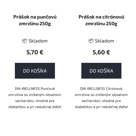
Prášok na punčovú
Prášok na citrónovú
zmrzlinu 250g
zmrzlinu 250g
📦 Skladom
📦 Skladom
5,70 €
5,60 €
DO KOŠÍKA
DO KOŠÍKA
DIA-WELLNESS Punčová
DIA-WELLNESS Citrónová
zmrzlina so zníženým obsahom
zmrzlina so zníženým obsahom
sacharidov, vhodná pre
sacharidov, vhodná pre
diabetikov a pri redukčnej diéte!
diabetikov a pri redukčnej diéte!