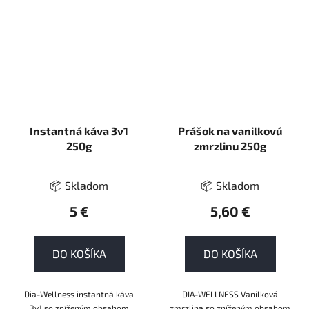
Instantná káva 3v1
Prášok na vanilkovú
250g
zmrzlinu 250g
📦 Skladom
📦 Skladom
5 €
5,60 €
DO KOŠÍKA
DO KOŠÍKA
Dia-Wellness instantná káva
DIA-WELLNESS Vanilková
3v1 so zníženým obsahom
zmrzlina so zníženým obsahom