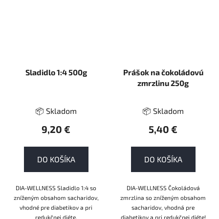
Sladidlo 1:4 500g
Prášok na čokoládovú
zmrzlinu 250g
📦 Skladom
📦 Skladom
9,20 €
5,40 €
DO KOŠÍKA
DO KOŠÍKA
DIA-WELLNESS Sladidlo 1:4 so
DIA-WELLNESS Čokoládová
zníženým obsahom sacharidov,
zmrzlina so zníženým obsahom
vhodné pre diabetikov a pri
sacharidov, vhodná pre
redukčnej diéte.
diabetikov a pri redukčnej diéte!