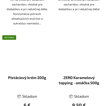
sacharidov, vhodná pre
sacharidov, vhodná pre
diabetikov a pri redukčnej diéte.
diabetikov a pri redukčnej diéte!
Konzumácia potravín
obsahujúcich erytritol a
sukralózu namiesto...
NOVINKA
Pistáciový krém 200g
ZERO Karamelový
topping - omáčka 500g
📦 Skladom
📦 Skladom
6 €
9,50 €