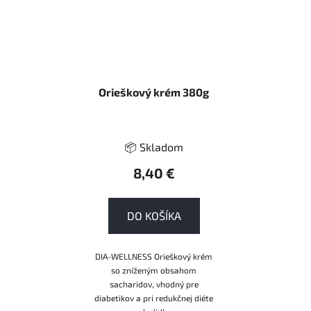
Orieškový krém 380g
📦 Skladom
8,40 €
DO KOŠÍKA
DIA-WELLNESS Orieškový krém
so zníženým obsahom
sacharidov, vhodný pre
diabetikov a pri redukčnej diéte