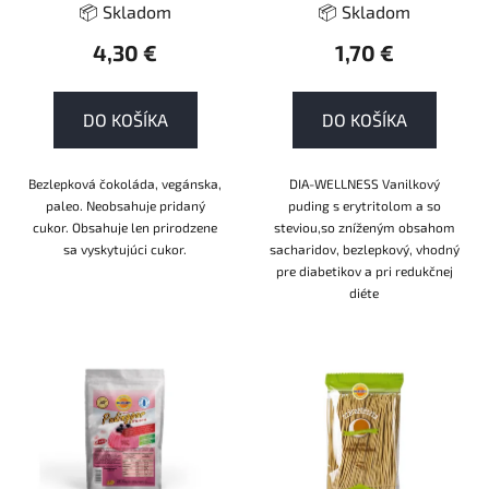
k
📦 Skladom
📦 Skladom
t
4,30 €
1,70 €
o
v
DO KOŠÍKA
DO KOŠÍKA
Bezlepková čokoláda, vegánska,
DIA-WELLNESS Vanilkový
paleo. Neobsahuje pridaný
puding s erytritolom a so
cukor. Obsahuje len prirodzene
steviou,so zníženým obsahom
sa vyskytujúci cukor.
sacharidov, bezlepkový, vhodný
pre diabetikov a pri redukčnej
diéte