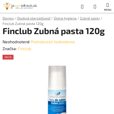
Prejsť
Hľadať
NÁKUP
na
obsah
KOŠÍK
Domov
/
Osobná starostlivosť
/
Ústna hygiena
/
Zubné pasty
/
Finclub Zubná pasta 120g
Finclub Zubná pasta 120g
Priemerné
Neohodnotené
Podrobnosti hodnotenia
hodnotenie
Značka:
Finclub
produktu
AKCIA
je
AKCE
0,0
z
5
hviezdičiek.