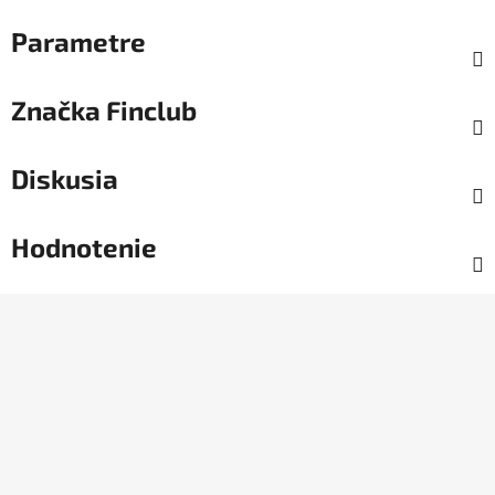
Parametre
Značka
Finclub
Diskusia
Hodnotenie
Z
á
p
ä
t
i
e