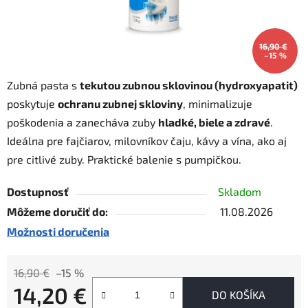
16,90 €
–15 %
Zubná pasta s
tekutou zubnou sklovinou (hydroxyapatit)
poskytuje
ochranu zubnej skloviny
, minimalizuje
poškodenia a zanecháva zuby
hladké, biele a zdravé
.
Ideálna pre fajčiarov, milovníkov čaju, kávy a vína, ako aj
pre citlivé zuby. Praktické balenie s pumpičkou.
Dostupnosť
Skladom
Môžeme doručiť do:
11.08.2026
Možnosti doručenia
16,90 €
–15 %
14,20 €
DO KOŠÍKA