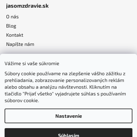
jasomzdravie.sk
O nás
Blog
Kontakt
Napíšte nám
Vážime si vaše súkromie
Súbory cookie používame na zlepšenie vášho zážitku z
prehliadania, zobrazovanie personalizovaných reklám
alebo obsahu a analýzu návštevnosti. Kliknutím na
tlačidlo "Prijať všetko" vyjadrujete súhlas s používaním
súborov cookie.
Nastavenie
Vytvoril Shoptet
Súhlasím
Copyright 2026
jasomzdravie.sk
. Všetky práva