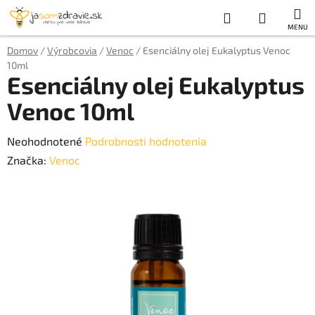
Prejsť
Hľadať
NÁKUP
na
obsah
KOŠÍK
Domov
/
Výrobcovia
/
Venoc
/
Esenciálny olej Eukalyptus Venoc
10ml
Esenciálny olej Eukalyptus
Venoc 10ml
Priemerné
Neohodnotené
Podrobnosti hodnotenia
hodnotenie
Značka:
Venoc
produktu
je
0,0
z
5
hviezdičiek.