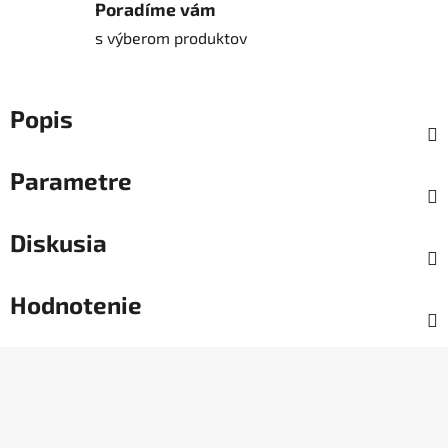
Poradíme vám
s výberom produktov
Popis
Parametre
Diskusia
Hodnotenie
Z
á
p
ä