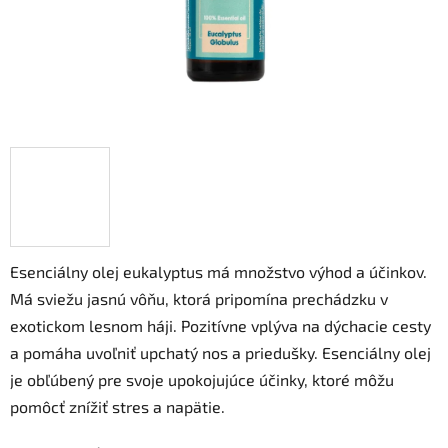
Esenciálny olej eukalyptus má množstvo výhod a účinkov.
Má sviežu jasnú vôňu, ktorá pripomína prechádzku v
exotickom lesnom háji. Pozitívne vplýva na dýchacie cesty
a pomáha uvoľniť upchatý nos a priedušky. Esenciálny olej
je obľúbený pre svoje upokojujúce účinky, ktoré môžu
pomôcť znížiť stres a napätie.