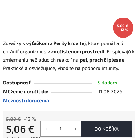
5,80 €
–12 %
Žuvačky s
výťažkom z Perily krovitej
, ktoré pomáhajú
chrániť organizmus v
znečistenom prostredí
. Prispievajú k
zmierneniu nežiaducich reakcií na
peľ, prach či plesne
.
Praktické a osviežujúce, vhodné na podporu imunity.
Dostupnosť
Skladom
Môžeme doručiť do:
11.08.2026
Možnosti doručenia
5,80 €
–12 %
5,06 €
DO KOŠÍKA