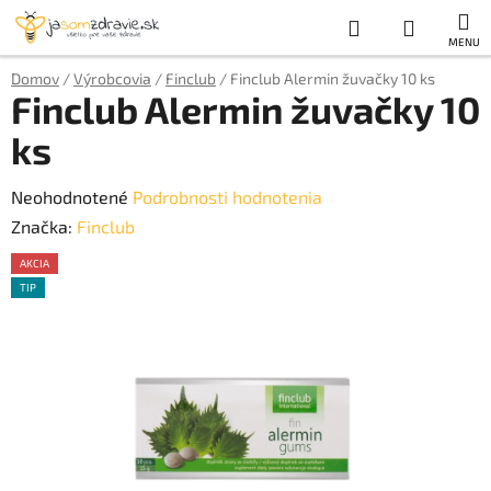
Prejsť
Hľadať
NÁKUP
na
obsah
KOŠÍK
Domov
/
Výrobcovia
/
Finclub
/
Finclub Alermin žuvačky 10 ks
Finclub Alermin žuvačky 10
ks
Priemerné
Neohodnotené
Podrobnosti hodnotenia
hodnotenie
Značka:
Finclub
produktu
AKCIA
je
TIP
0,0
z
5
hviezdičiek.