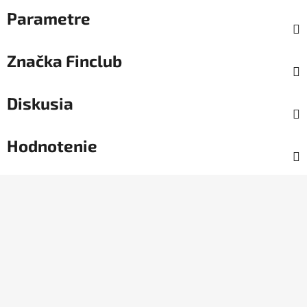
Parametre
Značka
Finclub
Diskusia
Hodnotenie
Z
á
p
ä
t
i
e