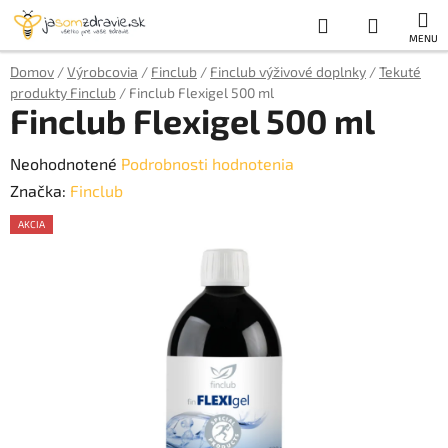
Prejsť
Hľadať
NÁKUP
na
obsah
KOŠÍK
Domov
/
Výrobcovia
/
Finclub
/
Finclub výživové doplnky
/
Tekuté
produkty Finclub
/
Finclub Flexigel 500 ml
Finclub Flexigel 500 ml
Priemerné
Neohodnotené
Podrobnosti hodnotenia
hodnotenie
Značka:
Finclub
produktu
AKCIA
je
AKCE
0,0
z
5
hviezdičiek.