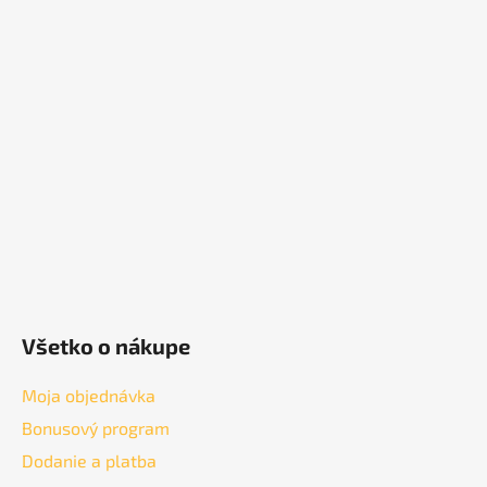
á
p
ä
t
i
e
Všetko o nákupe
Moja objednávka
Bonusový program
Dodanie a platba