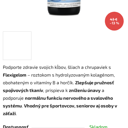
43 €
–13 %
Podporte zdravie svojich kĺbov, šliach a chrupaviek s
Flexigelom
– roztokom s hydrolyzovaným kolagénom,
obohateným o vitamíny B a horčík.
Zlepšuje pružnosť
spojivových tkanív
, prispieva k
zníženiu únavy
a
podporuje
normálnu funkciu nervového a svalového
systému
.
Vhodný pre športovcov, seniorov aj osoby v
záťaži
.
Dostupnosť
Skladom