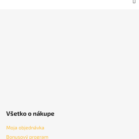
Z
á
p
ä
t
i
e
Všetko o nákupe
Moja objednávka
Bonusový program