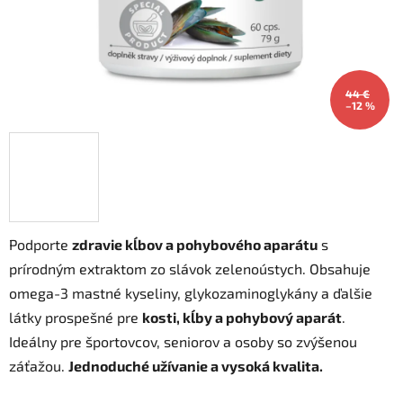
44 €
–12 %
Podporte
zdravie kĺbov a pohybového aparátu
s
prírodným extraktom zo slávok zelenoústych. Obsahuje
omega-3 mastné kyseliny, glykozaminoglykány a ďalšie
látky prospešné pre
kosti, kĺby a pohybový aparát
.
Ideálny pre športovcov, seniorov a osoby so zvýšenou
záťažou.
Jednoduché užívanie a vysoká kvalita.