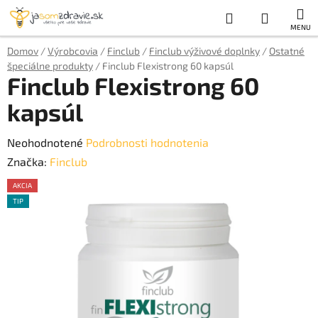
Prejsť
Hľadať
NÁKUP
na
obsah
KOŠÍK
Domov
/
Výrobcovia
/
Finclub
/
Finclub výživové doplnky
/
Ostatné
špeciálne produkty
/
Finclub Flexistrong 60 kapsúl
Finclub Flexistrong 60
kapsúl
Priemerné
Neohodnotené
Podrobnosti hodnotenia
hodnotenie
Značka:
Finclub
produktu
AKCIA
je
TIP
AKCE
0,0
z
5
hviezdičiek.