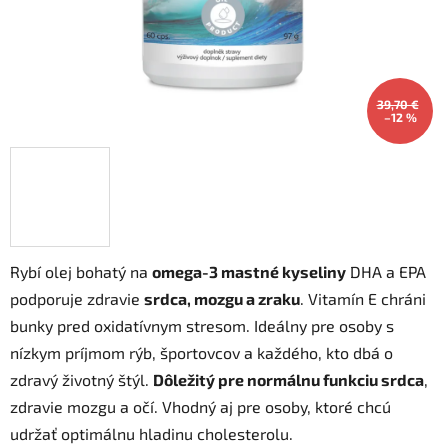
39,70 €
–12 %
Rybí olej bohatý na
omega-3 mastné kyseliny
DHA a EPA
podporuje zdravie
srdca, mozgu a zraku
. Vitamín E chráni
bunky pred oxidatívnym stresom. Ideálny pre osoby s
nízkym príjmom rýb, športovcov a každého, kto dbá o
zdravý životný štýl.
Dôležitý pre normálnu funkciu srdca
,
zdravie mozgu a očí. Vhodný aj pre osoby, ktoré chcú
udržať optimálnu hladinu cholesterolu.