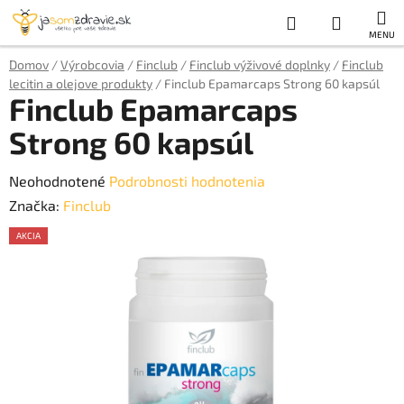
Prejsť
Hľadať
NÁKUP
na
obsah
KOŠÍK
Domov
/
Výrobcovia
/
Finclub
/
Finclub výživové doplnky
/
Finclub
lecitin a olejove produkty
/
Finclub Epamarcaps Strong 60 kapsúl
Finclub Epamarcaps
Strong 60 kapsúl
Priemerné
Neohodnotené
Podrobnosti hodnotenia
hodnotenie
Značka:
Finclub
produktu
AKCIA
je
AKCE
0,0
z
5
hviezdičiek.