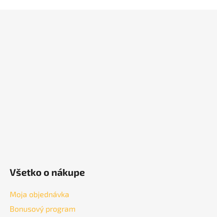
Z
á
p
ä
t
i
e
Všetko o nákupe
Moja objednávka
Bonusový program