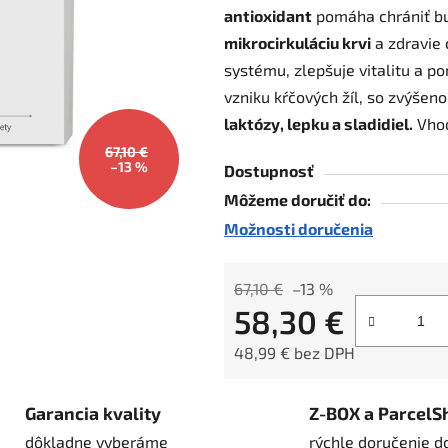
antioxidant
pomáha chrániť bu
z
mikrocirkuláciu krvi
a zdravie 
5
systému, zlepšuje vitalitu a 
hviezdičiek.
vzniku kŕčových žíl, so zvýšeno
laktózy, lepku a sladidiel.
Vhod
67,10 €
–13 %
Dostupnosť
Môžeme doručiť do:
Možnosti doručenia
67,10 €
–13 %
58,30 €
48,99 € bez DPH
Jednotková cena:
Garancia kvality
Z-BOX a ParcelS
dôkladne vyberáme
rýchle doručenie d