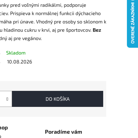
nky pred voľnými radikálmi, podporuje
ciev. Prispieva k normálnej funkcii dýchacieho
pomáha pri únave. Vhodný pre osoby so sklonom k
u hladinou cukru v krvi, aj pre športovcov.
Bez
ný aj pre vegánov.
Skladom
10.08.2026
DO KOŠÍKA
hop
Poradíme vám
o