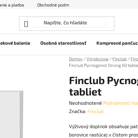
nie a platba
Obchodné podmienky
Ochrana osobných úda
ekové balenia
Osobná starostlivosť
Kompresné panču
Domov
/
Výrobcovia
/
Finclub
/
Fin
Finclub Pycnogenol Strong 60 tabli
Finclub Pycno
tabliet
Priemerné
Neohodnotené
Podrobnosti ho
hodnotenie
Značka:
Finclub
produktu
Výživový doplnok obsahuje pa
je
borovice rastúcej v čistom pro
0,0