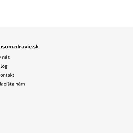
jasomzdravie.sk
O nás
Blog
Kontakt
Napíšte nám