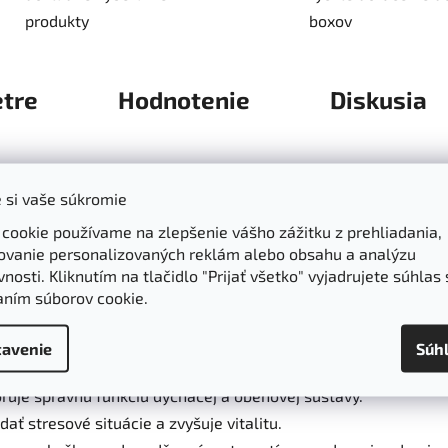
produkty
boxov
tre
Hodnotenie
Diskusia
 kôry pobrežnej borovice
 si vaše súkromie
júci patentovaný extrakt
Pycnogenol
, získaný z kôry pobrežne
 cookie používame na zlepšenie vášho zážitku z prehliadania,
 zaisťuje vysokú kvalitu a čistotu extraktu. Tento doplnok je 
ovanie personalizovaných reklám alebo obsahu a analýzu
ie krvi a zdravie cievnej sústavy.
nosti. Kliknutím na tlačidlo "Prijať všetko" vyjadrujete súhlas 
aním súborov cookie.
odením voľnými radikálmi.
avenie
Súh
 krvi v drobných cievach a žilách.
oruje správnu funkciu dýchacej a obehovej sústavy.
ať stresové situácie a zvyšuje vitalitu.