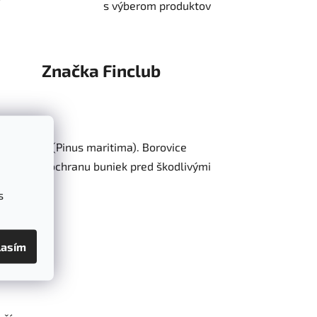
s výberom produktov
Značka
Finclub
j borovice (Pinus maritima). Borovice
ideálny pre ochranu buniek pred škodlivými
s
lasím