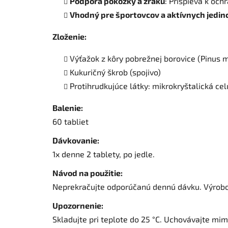
Podpora pokožky a zraku
: Prispieva k oc
Vhodný pre športovcov a aktívnych jedin
Zloženie:
Výťažok z kôry pobrežnej borovice (Pinus 
Kukuričný škrob (spojivo)
Protihrudkujúce látky: mikrokryštalická cel
Balenie:
60 tabliet
Dávkovanie:
1x denne 2 tablety, po jedle.
Návod na použitie:
Neprekračujte odporúčanú dennú dávku. Výrobok 
Upozornenie:
Skladujte pri teplote do 25 °C. Uchovávajte mim