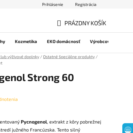
Prihlásenie
Registrácia
jov
PRÁZDNY KOŠÍK
NÁKUPNÝ
chy
Kozmetika
EKO domácnosť
Výrobcovia
Pre 
KOŠÍK
club výživové doplnky
/
Ostatné špeciálne produkty
/
et
genol Strong 60
dnotenia
tentovaný
Pycnogenol
, extrakt z kôry pobrežnej
stredí južného Francúzska. Tento silný