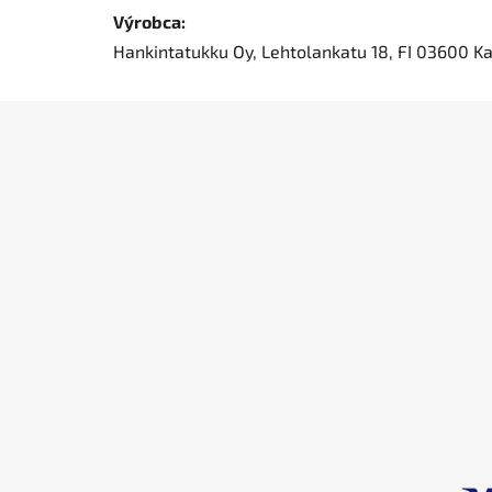
Výrobca:
Hankintatukku Oy, Lehtolankatu 18, FI 03600 Ka
Z
á
p
ä
t
i
e