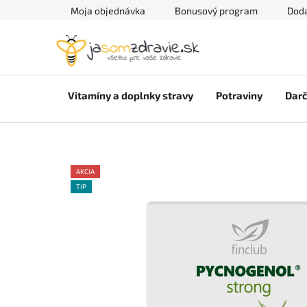
Prejsť
Moja objednávka
Bonusový program
Doda
na
obsah
Vitamíny a doplnky stravy
Potraviny
Darč
AKCIA
TIP
AKCE