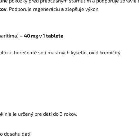
hrane pokožky pred predčasným starnutím a podporuje zdravie o
cov
: Podporuje regeneráciu a zlepšuje výkon.
maritima) –
40 mg v 1 tablete
ulóza, horečnaté soli mastných kyselín, oxid kremičitý
nie je určený pre deti do 3 rokov.
o dosahu detí.