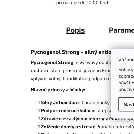
pri nákupe do 10:00 hod.
Popis
Parame
Pycnogenol Strong – silný antioxidant z
Vážime
Pycnogenol Strong
je výživový doplnok obsahu
Súbory
rastú v čistom prostredí južného Francúzska, čo
zobraz
vplyvmi voľných radikálov, podporu mikrocirkulác
návštev
použív
Hlavné prínosy a účinky:
Silný antioxidant
: Chráni bunky pred pošk
Nast
Podpora mikrocirkulácie
: Zlepšuje prietok
Zdravie ciev a dýchacieho systému
: Podp
Zníženie únavy a stresu
: Pomáha telu zvlád