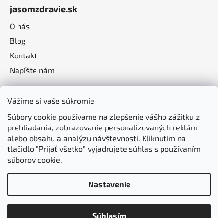
jasomzdravie.sk
O nás
Blog
Kontakt
Napíšte nám
Vážime si vaše súkromie
Súbory cookie používame na zlepšenie vášho zážitku z
prehliadania, zobrazovanie personalizovaných reklám
alebo obsahu a analýzu návštevnosti. Kliknutím na
tlačidlo "Prijať všetko" vyjadrujete súhlas s používaním
súborov cookie.
Nastavenie
Vytvoril Shoptet
Súhlasím
Copyright 2026
jasomzdravie.sk
. Všetky práva