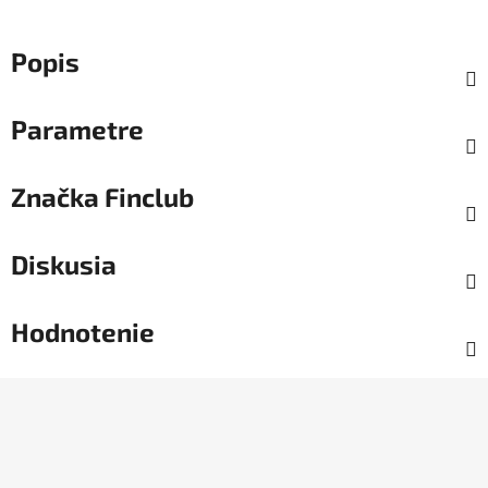
Popis
Parametre
Značka
Finclub
Diskusia
Hodnotenie
Z
á
p
ä