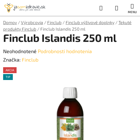
Prejsť
Hľadať
NÁKUP
na
obsah
KOŠÍK
Domov
/
Výrobcovia
/
Finclub
/
Finclub výživové doplnky
/
Tekuté
produkty Finclub
/
Finclub Islandis 250 ml
Finclub Islandis 250 ml
Priemerné
Neohodnotené
Podrobnosti hodnotenia
hodnotenie
Značka:
Finclub
produktu
AKCIA
je
TIP
AKCE
0,0
z
5
hviezdičiek.