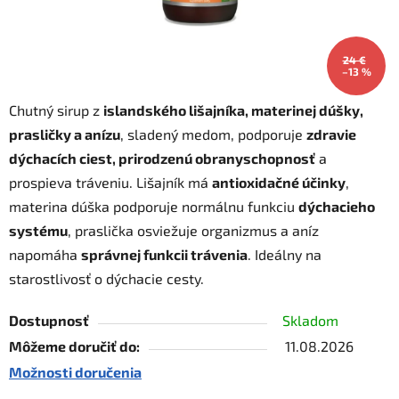
24 €
–13 %
Chutný sirup z
islandského lišajníka, materinej dúšky,
prasličky a anízu
, sladený medom, podporuje
zdravie
dýchacích ciest, prirodzenú obranyschopnosť
a
prospieva tráveniu. Lišajník má
antioxidačné účinky
,
materina dúška podporuje normálnu funkciu
dýchacieho
systému
, praslička osviežuje organizmus a aníz
napomáha
správnej funkcii trávenia
. Ideálny na
starostlivosť o dýchacie cesty.
Dostupnosť
Skladom
Môžeme doručiť do:
11.08.2026
Možnosti doručenia