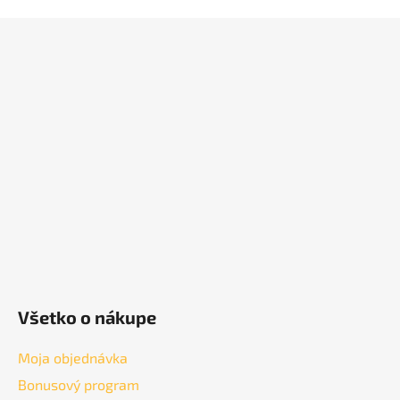
Z
á
p
ä
t
i
e
Všetko o nákupe
Moja objednávka
Bonusový program