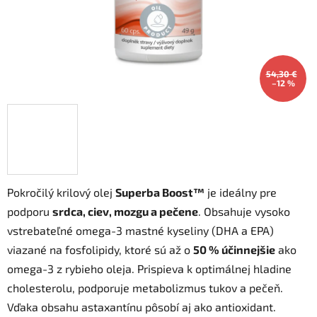
54,30 €
–12 %
Pokročilý krilový olej
Superba Boost™
je ideálny pre
podporu
srdca, ciev, mozgu a pečene
. Obsahuje vysoko
vstrebateľné omega-3 mastné kyseliny (DHA a EPA)
viazané na fosfolipidy, ktoré sú až o
50 % účinnejšie
ako
omega-3 z rybieho oleja. Prispieva k optimálnej hladine
cholesterolu, podporuje metabolizmus tukov a pečeň.
Vďaka obsahu astaxantínu pôsobí aj ako antioxidant.