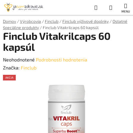
Prejsť
Hľadať
NÁKUP
na
obsah
KOŠÍK
Domov
/
Výrobcovia
/
Finclub
/
Finclub výživové doplnky
/
Ostatné
špeciálne produkty
/
Finclub Vitakrilcaps 60 kapsúl
Finclub Vitakrilcaps 60
kapsúl
Priemerné
Neohodnotené
Podrobnosti hodnotenia
hodnotenie
Značka:
Finclub
produktu
AKCIA
je
AKCE
0,0
z
5
hviezdičiek.