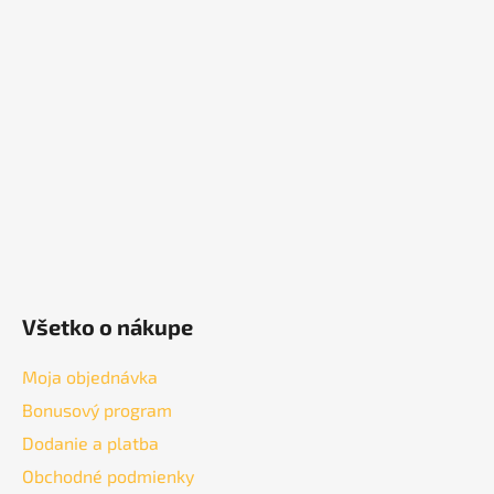
p
ä
t
i
e
Všetko o nákupe
Moja objednávka
Bonusový program
Dodanie a platba
Obchodné podmienky