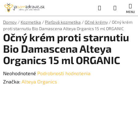
Prejsť
Hľadať
NÁKUP
na
obsah
KOŠÍK
Domov
/
Kozmetika
/
Pleťová kozmetika
/
Očné krémy
/
Očný krém
proti starnutiu Bio Damascena Alteya Organics 15 ml ORGANIC
Očný krém proti starnutiu
Bio Damascena Alteya
Organics 15 ml ORGANIC
Priemerné
Neohodnotené
Podrobnosti hodnotenia
hodnotenie
Značka:
Alteya Organics
produktu
je
0,0
z
5
hviezdičiek.