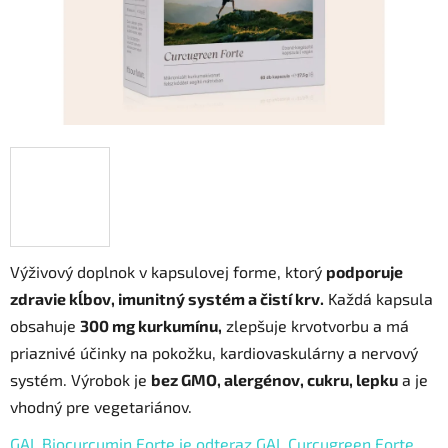
Výživový doplnok v kapsulovej forme, ktorý
podporuje
zdravie kĺbov, imunitný systém a čistí krv.
Každá kapsula
obsahuje
300 mg kurkumínu,
zlepšuje krvotvorbu a má
priaznivé účinky na pokožku, kardiovaskulárny a nervový
systém. Výrobok je
bez GMO, alergénov, cukru, lepku
a je
vhodný pre vegetariánov.
GAL Biocurcumin Forte je odteraz GAL Curcugreen Forte.