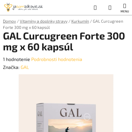
Prejsť
Hľadať
NÁKUP
na
obsah
KOŠÍK
Domov
/
Vitamíny a doplnky stravy
/
Kurkumín
/
GAL Curcugreen
Forte 300 mg x 60 kapsúl
GAL Curcugreen Forte 300
mg x 60 kapsúl
Priemerné
1 hodnotenie
Podrobnosti hodnotenia
hodnotenie
Značka:
GAL
produktu
je
5,0
z
5
hviezdičiek.