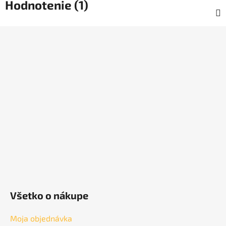
Hodnotenie (1)
Z
á
p
ä
t
i
e
Všetko o nákupe
Moja objednávka