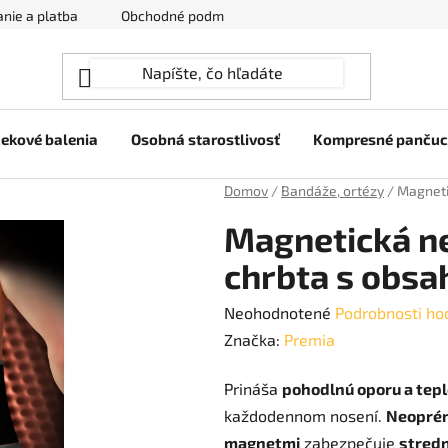
nie a platba
Obchodné podmienky
Ochrana osobných úda
ekové balenia
Osobná starostlivosť
Kompresné panču
Domov
/
Bandáže, ortézy
/
Magneti
Magnetická n
chrbta s obsa
Priemerné
Neohodnotené
Podrobnosti ho
hodnotenie
Značka:
Premia
produktu
Prináša
pohodlnú oporu a tepl
je
každodennom nosení.
Neoprén
0,0
magnetmi
zabezpečuje
stred
z