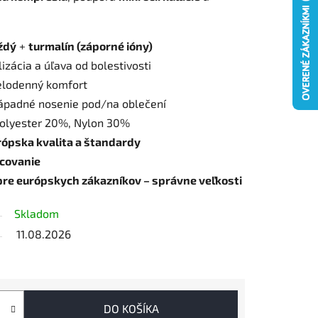
ždý
+
turmalín (záporné ióny)
ilizácia a úľava od bolestivosti
elodenný komfort
ápadné nosenie pod/na oblečení
Polyester 20%, Nylon 30%
rópska kvalita a štandardy
acovanie
pre európskych zákazníkov – správne veľkosti
Skladom
11.08.2026
DO KOŠÍKA