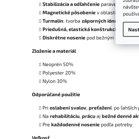
Stabilizácia a odľahčenie
paravertebrálny
návštev
Magnetické pôsobenie
v oblasti driekovej
použív
Turmalín
: tvorba
záporných iónov
, podpor
Priedušná, elastická konštrukcia
s pohod
Nast
Diskrétne nosenie
pod bežným oblečením
Zloženie a materiál
Neoprén 50%
Polyester 20%
Nylon 30%
Odporúčané použitie
Pri
oslabení svalov
,
preťažení
, po ľahších
Na
rehabilitáciu
,
prácu
aj
bežné denné akt
Pre
každodenné nosenie
podľa potreby
Veľkosť