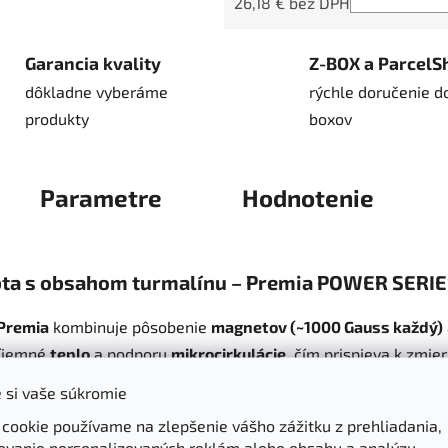
26,18 € bez DPH
Jednotková cena:
Garancia kvality
Z-BOX a ParcelS
dôkladne vyberáme
rýchle doručenie d
produkty
boxov
Parametre
Hodnotenie
ta s obsahom turmalínu – Premia POWER SERI
Premia
kombinuje pôsobenie
magnetov (~1000 Gauss každý)
ríjemné
teplo
a podporu
mikrocirkulácie
, čím prispieva k zmie
ové spracovanie zvyšuje komfort oproti bežným materiálom a 
 si vaše súkromie
 cookie používame na zlepšenie vášho zážitku z prehliadania,
ovanie personalizovaných reklám alebo obsahu a analýzu