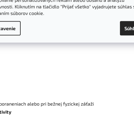
ch svalov
nosti. Kliknutím na tlačidlo "Prijať všetko" vyjadrujete súhlas 
 a/alebo hrudnej časti chrbta
aním súborov cookie.
a
mikrocirkulácie
a pocitu tepla
lným zapínaním na prispôsobenie kompresie
avenie
Súh
 poraneniach alebo pri bežnej fyzickej záťaži
ivity