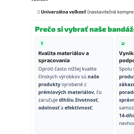
Univerzálna veľkosť
(nastaviteľná kompre
Prečo si vybrať naše bandáž
🏅
🤝
Kvalita materiálov a
Vynik
spracovania
podpo
Oproti často nižšej kvalite
Spolu
čínskych výrobkov sú
naše
produ
produkty
vyrobené z
zákaz
prémiových materiálov
, čo
porade
zaručuje
dlhšiu životnosť
,
správ
odolnosť
a
efektívnosť
.
samozr
14‑dň
nevho