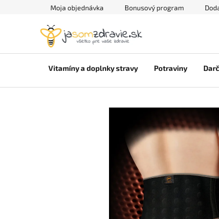
Prejsť
Moja objednávka
Bonusový program
Doda
na
obsah
Vitamíny a doplnky stravy
Potraviny
Darč