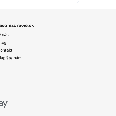
jasomzdravie.sk
O nás
Blog
Kontakt
Napíšte nám