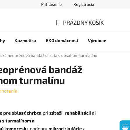
Prihlásenie
Registrácia
jov
PRÁZDNY KOŠÍK
NÁKUPNÝ
chy
Kozmetika
EKO domácnosť
Výrobcovia
Pre 
KOŠÍK
cká neoprénová bandáž chrbta s obsahom turmalínu
eoprénová bandáž
hom turmalínu
dnotenia
o pre oblasť chrbta
pri
záťaži
,
rehabilitácii
aj
 s turmalínom a
nú kompresiu
, podporu
mikrocirkulácie
a