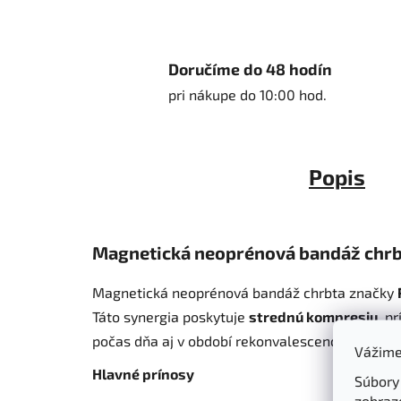
Doručíme do 48 hodín
pri nákupe do 10:00 hod.
Popis
Magnetická neoprénová bandáž chrb
Magnetická neoprénová bandáž chrbta značky
Táto synergia poskytuje
strednú kompresiu
, p
počas dňa aj v období rekonvalescencie. Prémi
Vážime
Hlavné prínosy
Súbory
zobraz