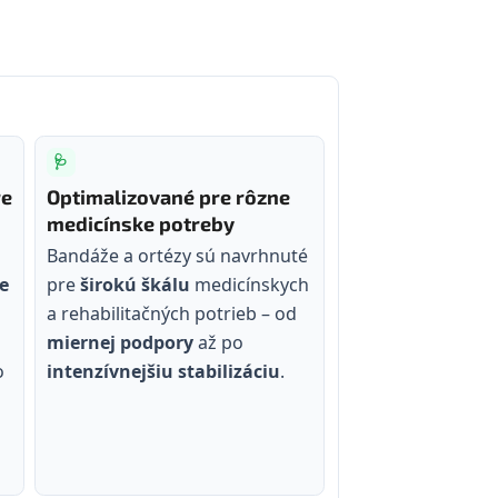
🩺
re
Optimalizované pre rôzne
medicínske potreby
Bandáže a ortézy sú navrhnuté
e
pre
širokú škálu
medicínskych
a rehabilitačných potrieb – od
miernej podpory
až po
o
intenzívnejšiu stabilizáciu
.