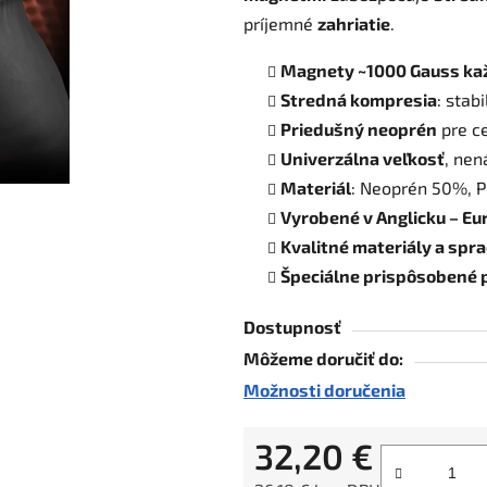
príjemné
zahriatie
.
5
hviezdičiek.
Magnety ~1000 Gauss ka
Stredná kompresia
: stab
Priedušný neoprén
pre c
Univerzálna veľkosť
, nen
Materiál
: Neoprén 50%, 
Vyrobené v Anglicku – Eu
Kvalitné materiály a spr
Špeciálne prispôsobené 
Dostupnosť
Môžeme doručiť do:
Možnosti doručenia
32,20 €