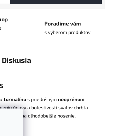
hop
Poradíme vám
o
s výberom produktov
Diskusia
ES
a
turmalínu
s priedušným
neoprénom
.
rneniu únavy a bolestivosti svalov chrbta
je vhodné na dlhodobejšie nosenie.