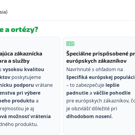
sia)
e a ortézy?
🇪🇺
ajúca zákaznícka
Špeciálne prispôsobené p
ra a služby
európskych zákazníkov
 s
vysokou kvalitou
Navrhnuté s ohľadom na
ktov
poskytujeme
špecifiká európskej populáci
nícku podporu
vrátane
– to zabezpečuje
lepšie
nstva pri výbere
padnutie
a
väčšie pohodlie
neho produktu
a
pre európskych zákazníkov, č
ejmosťou je aj
je obzvlášť dôležité pri
ová možnosť vrátenia
dlhodobom nosení
.
dného produktu.