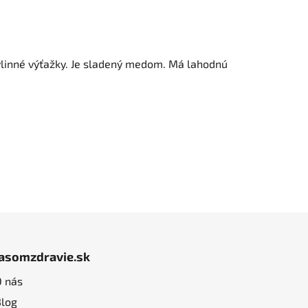
 bylinné výťažky. Je sladený medom. Má lahodnú
jasomzdravie.sk
O nás
Blog