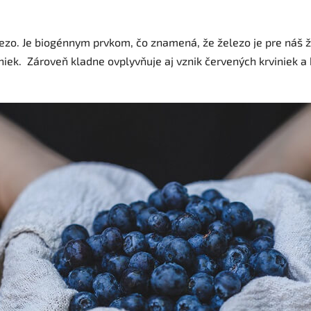
lezo. Je biogénnym prvkom, čo znamená, že železo je pre náš ž
uniek. Zároveň kladne ovplyvňuje aj vznik červených krviniek 