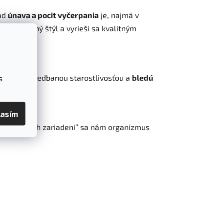
lad
únava a pocit vyčerpania
je, najmä v
áš životný štýl a vyrieši sa kvalitným
ciami a zanedbanou starostlivosťou a
bledú
s
lasím
 „poplašných zariadení” sa nám organizmus