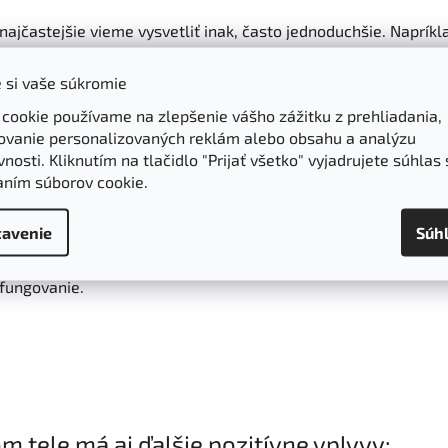
m najčastejšie vieme vysvetliť inak, často jednoduchšie. Naprík
ný, skoro bežným javom, za ktorý podľa nás zodpovedá skrátka n
 si vaše súkromie
 cookie používame na zlepšenie vášho zážitku z prehliadania,
ovanie personalizovaných reklám alebo obsahu a analýzu
ostatkom tekutín či únavou,
rednutie vlasov
stresovými situá
nosti. Kliknutím na tlačidlo "Prijať všetko" vyjadrujete súhlas 
aním súborov cookie.
vne nedostatkom spánku a pobytu na čerstvom vzduchu.
avenie
Súh
 aj
pocit búšenia srdca
či
dýchavica
. Prostredníctvom týchto
 fungovanie.
 tele má aj ďalšie pozitívne vplyvy: