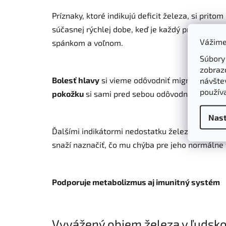
Príznaky, ktoré indikujú deficit železa, si prito
súčasnej rýchlej dobe, keď je každý prepracova
Vážime
spánkom a voľnom.
Súbory
zobraz
Bolesť hlavy
si vieme odôvodniť migrénou, ned
návštev
použív
pokožku
si sami pred sebou odôvodníme opäto
Nast
Ďalšími indikátormi nedostatku železa v tele je
snaží naznačiť, čo mu chýba pre jeho normálne
Podporuje metabolizmus aj imunitný systém
Vyvážený objem železa v ľudskom