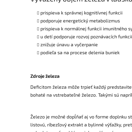
prispieva k správnej kognitívnej funkcii
podporuje energetický metabolizmus
prispieva k normálnej funkcii imunitného 
u detí podporuje rozvoj poznávacích funkci
znižuje únavu a vyčerpanie
podieľa sa na procese delenia buniek
Zdroje železa
Deficitom železa môže trpieť každý predstaviteľ 
bohaté na vstrebateľné železo. Takými sú naprík
Železo je možné dopĺňať aj vo forme doplnku st
listovú, ríbezľový extrakt a bylinné výťažky, pr