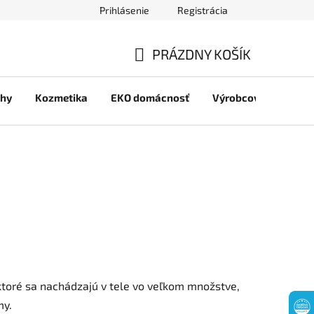
Prihlásenie
Registrácia
jov
PRÁZDNY KOŠÍK
NÁKUPNÝ
chy
Kozmetika
EKO domácnosť
Výrobcovia
Pre 
KOŠÍK
ktoré sa nachádzajú v tele vo veľkom množstve,
my.