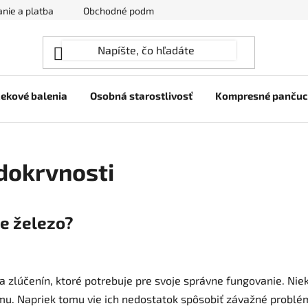
nie a platba
Obchodné podmienky
Ochrana osobných úda
ekové balenia
Osobná starostlivosť
Kompresné panču
dokrvnosti
e železo?
 zlúčenín, ktoré potrebuje pre svoje správne fungovanie. Nie
jemu. Napriek tomu vie ich nedostatok spôsobiť závažné problé