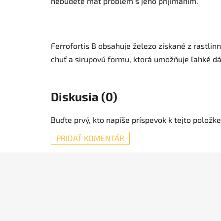
nebudete mať problém s jeho prijímaním.
Ferrofortis B obsahuje železo získané z rastlin
chuť a sirupovú formu, ktorá umožňuje ľahké d
Diskusia (0)
Buďte prvý, kto napíše príspevok k tejto položke
PRIDAŤ KOMENTÁR
Z
á
p
ä
t