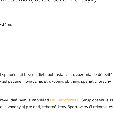
systému
í
spoločnosti bez rozdielu pohlavia, veku, zázemia. Je dôležité 
lad pečene, hovädzina, strukoviny, obilniny, špenát či orechy.
ravy. Ideálnym je napríklad
Fin Ferrofortis B
. Sirup obsahuje ž
eto je vhodný aj pre deti, tehotné ženy, športovcov či rekonvale