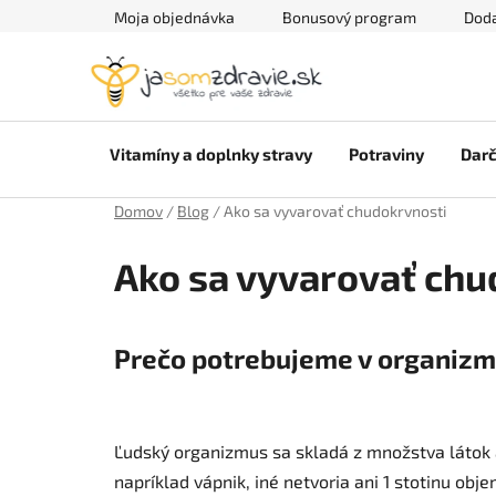
Prejsť
Moja objednávka
Bonusový program
Doda
na
obsah
Vitamíny a doplnky stravy
Potraviny
Darč
Domov
/
Blog
/
Ako sa vyvarovať chudokrvnosti
Ako sa vyvarovať chu
Prečo potrebujeme v organizm
Ľudský organizmus sa skladá z množstva látok a
napríklad vápnik, iné netvoria ani 1 stotinu ob