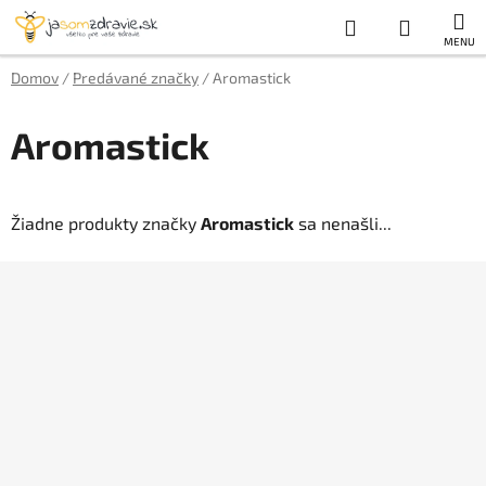
Prejsť
Hľadať
NÁKUP
na
obsah
KOŠÍK
Domov
/
Predávané značky
/
Aromastick
Aromastick
Žiadne produkty značky
Aromastick
sa nenašli...
Z
á
p
ä
t
i
e